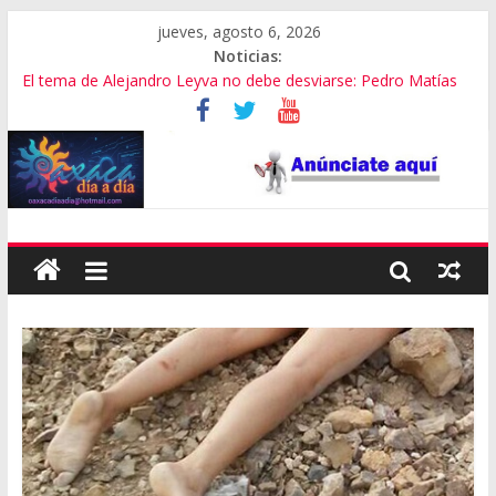
jueves, agosto 6, 2026
Noticias:
El tema de Alejandro Leyva no debe desviarse: Pedro Matías
Promete SEGOB investigación a fondo en crimen de Alejandro
Leyva
Bajo amenazas, Secretario de Gobierno de Oaxaca despojaría
predios
“Amenazamos, no dialogamos”
Banda de fraudes financieros operaba desde un Toks