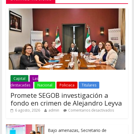
Capital
Las
destacadas
Nacional
Policiaca
Titulares
Promete SEGOB investigación a
fondo en crimen de Alejandro Leyva
6 agosto, 2026
admin
Comentarios desactivados
Bajo amenazas, Secretario de