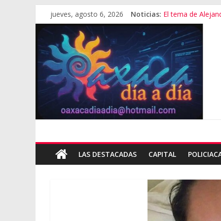
jueves, agosto 6, 2026
Noticias:
El tema de Alejan
Promete SEGOB in
Bajo amenazas, S
“Amenazamos, no
Banda de fraudes
LAS DESTACADAS
CAPITAL
POLICIAC