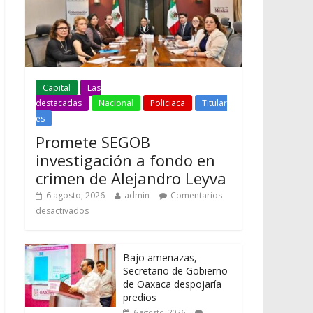
Capital
Las
destacadas
Nacional
Policiaca
Titular
es
Promete SEGOB
investigación a fondo en
crimen de Alejandro Leyva
6 agosto, 2026
admin
Comentarios
desactivados
Bajo amenazas,
Secretario de Gobierno
de Oaxaca despojaría
predios
6 agosto, 2026