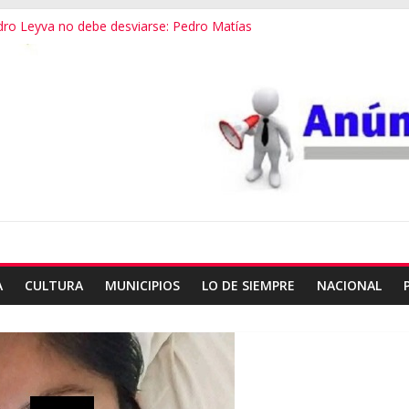
dro Leyva no debe desviarse: Pedro Matías
vestigación a fondo en crimen de Alejandro Leyva
ecretario de Gobierno de Oaxaca despojaría predios
 dialogamos”
 financieros operaba desde un Toks
A
CULTURA
MUNICIPIOS
LO DE SIEMPRE
NACIONAL