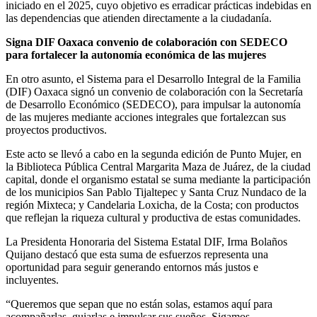
iniciado en el 2025, cuyo objetivo es erradicar prácticas indebidas en
las dependencias que atienden directamente a la ciudadanía.
Signa DIF Oaxaca convenio de colaboración con SEDECO
para fortalecer la autonomía económica de las mujeres
En otro asunto, el Sistema para el Desarrollo Integral de la Familia
(DIF) Oaxaca signó un convenio de colaboración con la Secretaría
de Desarrollo Económico (SEDECO), para impulsar la autonomía
de las mujeres mediante acciones integrales que fortalezcan sus
proyectos productivos.
Este acto se llevó a cabo en la segunda edición de Punto Mujer, en
la Biblioteca Pública Central Margarita Maza de Juárez, de la ciudad
capital, donde el organismo estatal se suma mediante la participación
de los municipios San Pablo Tijaltepec y Santa Cruz Nundaco de la
región Mixteca; y Candelaria Loxicha, de la Costa; con productos
que reflejan la riqueza cultural y productiva de estas comunidades.
La Presidenta Honoraria del Sistema Estatal DIF, Irma Bolaños
Quijano destacó que esta suma de esfuerzos representa una
oportunidad para seguir generando entornos más justos e
incluyentes.
“Queremos que sepan que no están solas, estamos aquí para
acompañarlas, guiarlas e impulsar sus sueños. Sigamos