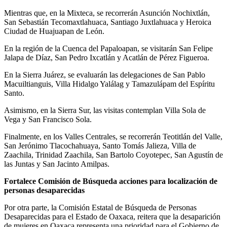
Mientras que, en la Mixteca, se recorrerán Asunción Nochixtlán,
San Sebastián Tecomaxtlahuaca, Santiago Juxtlahuaca y Heroica
Ciudad de Huajuapan de León.
En la región de la Cuenca del Papaloapan, se visitarán San Felipe
Jalapa de Díaz, San Pedro Ixcatlán y Acatlán de Pérez Figueroa.
En la Sierra Juárez, se evaluarán las delegaciones de San Pablo
Macuiltianguis, Villa Hidalgo Yalálag y Tamazulápam del Espíritu
Santo.
Asimismo, en la Sierra Sur, las visitas contemplan Villa Sola de
Vega y San Francisco Sola.
Finalmente, en los Valles Centrales, se recorrerán Teotitlán del Valle,
San Jerónimo Tlacochahuaya, Santo Tomás Jalieza, Villa de
Zaachila, Trinidad Zaachila, San Bartolo Coyotepec, San Agustín de
las Juntas y San Jacinto Amilpas.
Fortalece Comisión de Búsqueda acciones para localización de
personas desaparecidas
Por otra parte, la Comisión Estatal de Búsqueda de Personas
Desaparecidas para el Estado de Oaxaca, reitera que la desaparición
de mujeres en Oaxaca representa una prioridad para el Gobierno de