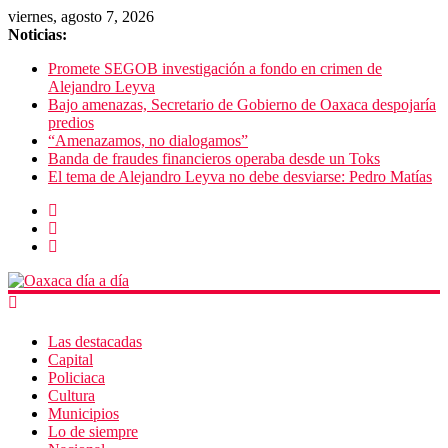
viernes, agosto 7, 2026
Noticias:
Promete SEGOB investigación a fondo en crimen de
Alejandro Leyva
Bajo amenazas, Secretario de Gobierno de Oaxaca despojaría
predios
“Amenazamos, no dialogamos”
Banda de fraudes financieros operaba desde un Toks
El tema de Alejandro Leyva no debe desviarse: Pedro Matías
Las destacadas
Capital
Policiaca
Cultura
Municipios
Lo de siempre