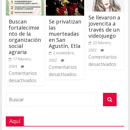
Se llevaron a
Buscan
Se privatizan
jovencita a
fortalecimie
las
través de un
nto de la
muerteadas
videojuego
organización
en San
23 febrero,
social
Agustín, Etla
2022
agraria
2 noviembre,
Comentarios
17 febrero,
2022
desactivados
2024
Comentarios
Comentarios
desactivados
desactivados
Aquí