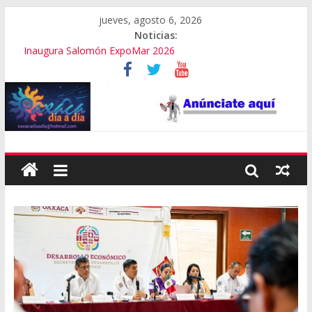
jueves, agosto 6, 2026
Noticias:
Inaugura Salomón ExpoMar 2026
Se “cae” edificio del Poder Judicial en Oaxaca
Exámenes fallidos en Oaxaca
Oaxaca se suma a la Jornada Nacional de Reforestación
Cómo cuidar el presupuesto familiar en el regreso a clases