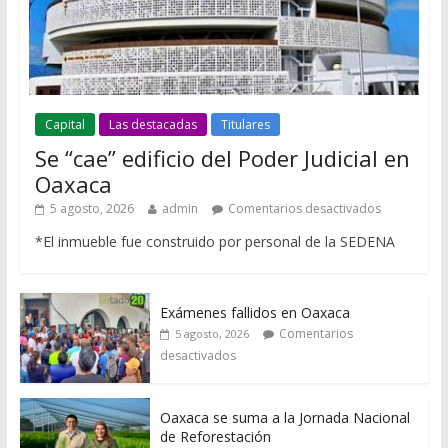
Capital
Las destacadas
Titulares
Se “cae” edificio del Poder Judicial en
Oaxaca
5 agosto, 2026
admin
Comentarios desactivados
*El inmueble fue construido por personal de la SEDENA
Exámenes fallidos en Oaxaca
Comentarios
5 agosto, 2026
desactivados
Oaxaca se suma a la Jornada Nacional
de Reforestación