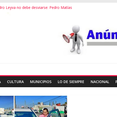
dro Leyva no debe desviarse: Pedro Matías
vestigación a fondo en crimen de Alejandro Leyva
ecretario de Gobierno de Oaxaca despojaría predios
 dialogamos”
 financieros operaba desde un Toks
A
CULTURA
MUNICIPIOS
LO DE SIEMPRE
NACIONAL