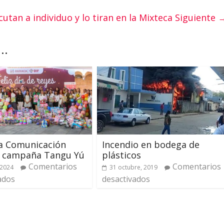
cutan a individuo y lo tiran en la Mixteca
Siguiente 
..
a Comunicación
Incendio en bodega de
a campaña Tangu Yú
plásticos
Comentarios
Comentarios
 2024
31 octubre, 2019
ados
desactivados