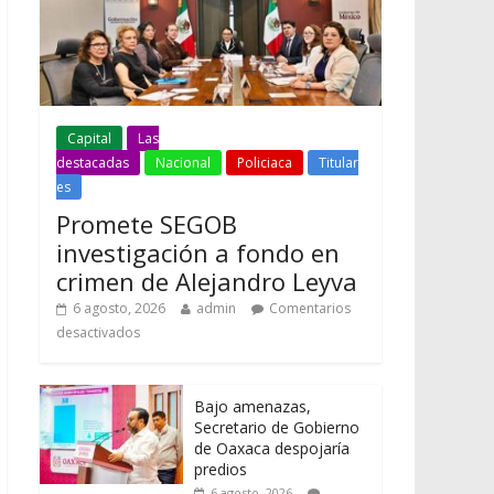
Capital
Las
destacadas
Nacional
Policiaca
Titular
es
Promete SEGOB
investigación a fondo en
crimen de Alejandro Leyva
6 agosto, 2026
admin
Comentarios
desactivados
Bajo amenazas,
Secretario de Gobierno
de Oaxaca despojaría
predios
6 agosto, 2026