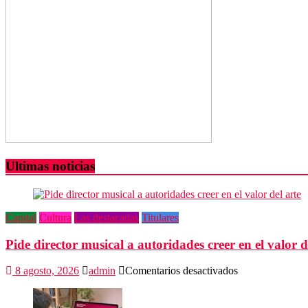
Ultimas noticias
Capital
Cultura
Las destacadas
Titulares
Pide director musical a autoridades creer en el valor d
en
8 agosto, 2026
admin
Comentarios desactivados
Pide
director
musical