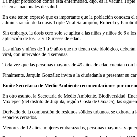
La mejor protección contra esta enfermedad, dijo, es la vacuna Triple 
sistemas nacionales de salud.
En este tenor, expresó que es importante que la población conozca el 
administración de la dosis Triple Viral Sarampión, Rubeola y Parotidi
Sin embargo, la dosis cero solo se aplica a las niñas y niños de 6 a lo
aplicación de los 12 y 18 meses de edad.
Las niñas y niños de 1 a 9 años que no tienen este biológico, deberán
viral, con intervalos de 4 semanas.
Toda vez que las personas mayores de 49 años de edad cuentan con in
Finalmente, Jarquín González invita a la ciudadanía a presentar su car
Emite Secretaría de Medio Ambiente recomendaciones por incend
En otro asunto, la Secretaría de Medio Ambiente, Biodiversidad, Energ
Mixtepec (del distrito de Juquila, región Costa de Oaxaca), las siguien
Derivado de la combustión de residuos sólidos urbanos, se exhorta a l
espacios cerrados.
Menores de 12 años, mujeres embarazadas, personas mayores, y quien