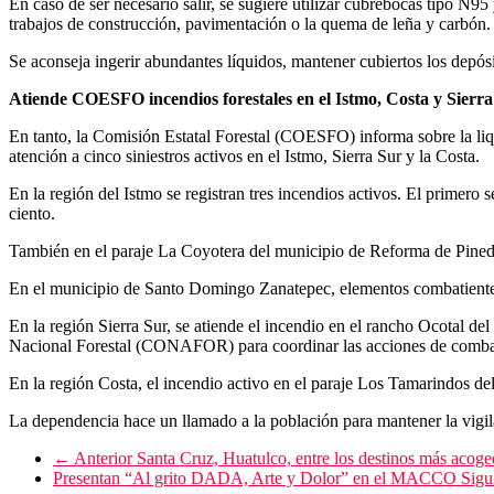
En caso de ser necesario salir, se sugiere utilizar cubrebocas tipo N9
trabajos de construcción, pavimentación o la quema de leña y carbón.
Se aconseja ingerir abundantes líquidos, mantener cubiertos los depósi
Atiende COESFO incendios forestales en el Istmo, Costa y Sierr
En tanto, la Comisión Estatal Forestal (COESFO) informa sobre la liqu
atención a cinco siniestros activos en el Istmo, Sierra Sur y la Costa.
En la región del Istmo se registran tres incendios activos. El primero
ciento.
También en el paraje La Coyotera del municipio de Reforma de Pineda, 
En el municipio de Santo Domingo Zanatepec, elementos combatientes t
En la región Sierra Sur, se atiende el incendio en el rancho Ocotal d
Nacional Forestal (CONAFOR) para coordinar las acciones de comba
En la región Costa, el incendio activo en el paraje Los Tamarindos d
La dependencia hace un llamado a la población para mantener la vigilan
← Anterior
Santa Cruz, Huatulco, entre los destinos más acog
Presentan “Al grito DADA, Arte y Dolor” en el MACCO
Sigu