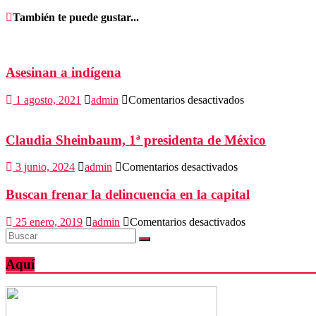
También te puede gustar...
Asesinan a indígena
en
1 agosto, 2021
admin
Comentarios desactivados
Asesinan
a
indígena
Claudia Sheinbaum, 1ª presidenta de México
en
3 junio, 2024
admin
Comentarios desactivados
Claudia
Sheinbaum,
Buscan frenar la delincuencia en la capital
1ª
presidenta
en
25 enero, 2019
admin
Comentarios desactivados
de
Buscan
México
frenar
la
Aquí
delincuencia
en
la
capital