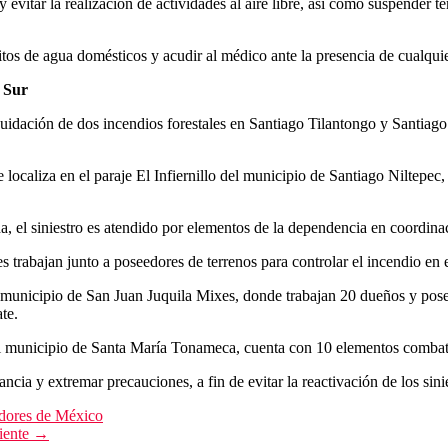
5 y evitar la realización de actividades al aire libre, así como suspend
tos de agua domésticos y acudir al médico ante la presencia de cualquie
a Sur
idación de dos incendios forestales en Santiago Tilantongo y Santiago I
 se localiza en el paraje El Infiernillo del municipio de Santiago Niltep
el siniestro es atendido por elementos de la dependencia en coordinaci
rabajan junto a poseedores de terrenos para controlar el incendio en e
el municipio de San Juan Juquila Mixes, donde trabajan 20 dueños y pos
te.
el municipio de Santa María Tonameca, cuenta con 10 elementos combatie
cia y extremar precauciones, a fin de evitar la reactivación de los sinie
edores de México
iente →