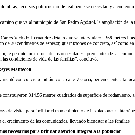
o obras, recursos públicos donde realmente se necesitan y atendiendo l
n camino que va al municipio de San Pedro Apóstol, la ampliación de la
), Carlos Vichido Hernández detalló que se intervinieron 368 metros lin
lico de 20 centímetros de espesor, guarniciones de concreto, así como en
ador, le permite tomar nota de las necesidades apremiantes de las comun
 las condiciones de vida de las familias”, concluyó.
 Reyes Mantecón
avimentó con concreto hidráulico la calle Victoria, perteneciente a la 
e construyeron 314.56 metros cuadrados de superficie de rodamiento, as
o de visita, para facilitar el mantenimiento de instalaciones subterráne
 el crecimiento de las comunidades, llevando bienestar a las familias.
os necesarios para brindar atención integral a la población