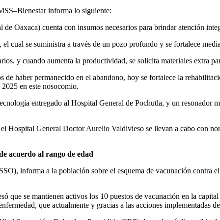
 IMSS–Bienestar informa lo siguiente:
l de Oaxaca) cuenta con insumos necesarios para brindar atención integ
el cual se suministra a través de un pozo profundo y se fortalece median
ios, y cuando aumenta la productividad, se solicita materiales extra par
s de haber permanecido en el abandono, hoy se fortalece la rehabilitació
l 2025 en este nosocomio.
tecnología entregado al Hospital General de Pochutla, y un resonador 
el Hospital General Doctor Aurelio Valdivieso se llevan a cabo con norm
de acuerdo al rango de edad
(SSO), informa a la población sobre el esquema de vacunación contra e
só que se mantienen activos los 10 puestos de vacunación en la capita
enfermedad, que actualmente y gracias a las acciones implementadas des