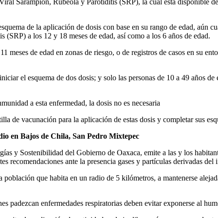
Viral Sarampión, Rubeola y Parotiditis (SRP), la cual está disponible d
esquema de la aplicación de dosis con base en su rango de edad, aún cu
tis (SRP) a los 12 y 18 meses de edad, así como a los 6 años de edad.
s 11 meses de edad en zonas de riesgo, o de registros de casos en su ent
 iniciar el esquema de dos dosis; y solo las personas de 10 a 49 años 
munidad a esta enfermedad, la dosis no es necesaria
tilla de vacunación para la aplicación de estas dosis y completar sus es
io en Bajos de Chila, San Pedro Mixtepec
ías y Sostenibilidad del Gobierno de Oaxaca, emite a las y los habitant
tes recomendaciones ante la presencia gases y partículas derivadas del in
a población que habita en un radio de 5 kilómetros, a mantenerse alejad
es padezcan enfermedades respiratorias deben evitar exponerse al hum