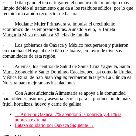
· Ixtlán ganó el tercer lugar en el concurso del municipio más
limpio debido al tratamiento que da a los residuos sólidos, por lo que
recibirá un camión recolector de basura.
· Mediante Mujer Primavera se impulsa el crecimiento
económico de las emprendedoras. Aunado a ello, la Tarjeta
Margarita Maza respalda a 50 jefas de familia.
· Los gobiernos de Oaxaca y México recuperaron y pusieron
en marcha el Hospital de Ixtlán de Juárez, en favor de diversas
comunidades de esta región.
· Además, los centros de Salud de Santa Cruz Yagavila, Santa
María Zoogochi y Santo Domingo Cacalotepec, así como la Unidad
Médica Rural de San Juan Yagila; recibieron la tarjeta La Clínica es
Nuestra para mejorar sus instalaciones.
· Con Autosuficiencia Alimentaria se apoya a la comunidad
para obtener insumos y asesoría técnica para la producción de maíz,
frijol, hortalizas, huevo y carne de gallina.
← Anterior
Oaxaca: 7% abandonó la pobreza y 4.1% la
pobreza extrema
Batazo solidario por Oaxaca
Siguiente →