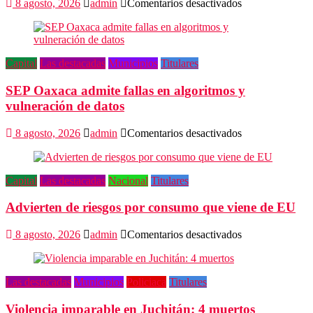
en
8 agosto, 2026
admin
Comentarios desactivados
Pide
director
musical
a
Capital
Las destacadas
Municipios
Titulares
autoridades
creer
SEP Oaxaca admite fallas en algoritmos y
en
el
vulneración de datos
valor
del
en
8 agosto, 2026
admin
Comentarios desactivados
arte
SEP
Oaxaca
admite
Capital
Las destacadas
Nacional
Titulares
fallas
en
Advierten de riesgos por consumo que viene de EU
algoritmos
y
vulneración
en
8 agosto, 2026
admin
Comentarios desactivados
de
Advierten
datos
de
riesgos
Las destacadas
Municipios
Policiaca
Titulares
por
consumo
Violencia imparable en Juchitán: 4 muertos
que