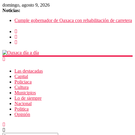
domingo, agosto 9, 2026
Noticias:
Cumple gobernador de Oaxaca con rehabilitación de carretera
Pide director musical a autoridades creer en el valor del arte
SEP Oaxaca admite fallas en algoritmos y vulneración de
datos
Advierten de riesgos por consumo que viene de EU
Violencia imparable en Juchitán: 4 muertos
Las destacadas
Capital
Policiaca
Cultura
Municipios
Lo de siempre
Nacional
Politica
Opinión