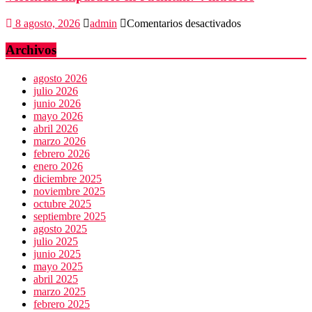
viene
de
en
8 agosto, 2026
admin
Comentarios desactivados
EU
Violencia
imparable
Archivos
en
Juchitán:
agosto 2026
4
julio 2026
muertos
junio 2026
mayo 2026
abril 2026
marzo 2026
febrero 2026
enero 2026
diciembre 2025
noviembre 2025
octubre 2025
septiembre 2025
agosto 2025
julio 2025
junio 2025
mayo 2025
abril 2025
marzo 2025
febrero 2025