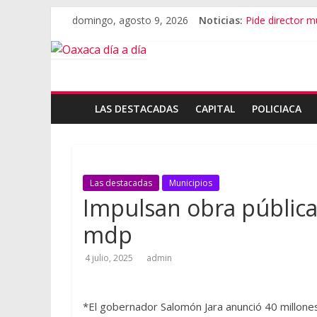
domingo, agosto 9, 2026
Noticias:
Pide director mu
SEP Oaxaca admi
Advierten de r
Violencia impar
Cumple goberna
LAS DESTACADAS
CAPITAL
POLICIACA
Las destacadas
Municipios
Impulsan obra pública
mdp
4 julio, 2025
admin
*El gobernador Salomón Jara anunció 40 millones