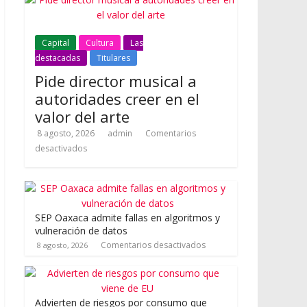
Capital
Cultura
Las
destacadas
Titulares
Pide director musical a
autoridades creer en el
valor del arte
8 agosto, 2026
admin
Comentarios
desactivados
SEP Oaxaca admite fallas en algoritmos y
vulneración de datos
Comentarios desactivados
8 agosto, 2026
Advierten de riesgos por consumo que