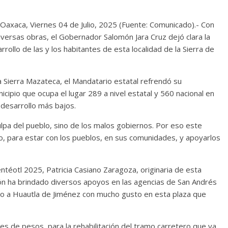
Oaxaca, Viernes 04 de Julio, 2025 (Fuente: Comunicado).- Con
iversas obras, el Gobernador Salomón Jara Cruz dejó clara la
ollo de las y los habitantes de esta localidad de la Sierra de
a Sierra Mazateca, el Mandatario estatal refrendó su
cipio que ocupa el lugar 289 a nivel estatal y 560 nacional en
e desarrollo más bajos.
lpa del pueblo, sino de los malos gobiernos. Por eso este
io, para estar con los pueblos, en sus comunidades, y apoyarlos
téotl 2025, Patricia Casiano Zaragoza, originaria de esta
ión ha brindado diversos apoyos en las agencias de San Andrés
ngo a Huautla de Jiménez con mucho gusto en esta plaza que
es de pesos, para la rehabilitación del tramo carretero que va