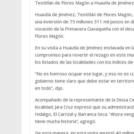
Teotitlán de Flores Magón a Huautla de Jiménez
Huautla de Jiménez, Teotitlán de Flores Magón, 
una inversión de 75 millones 311 mil pesos en d
vocación de la Primavera Oaxaqueña con el desarr
Flores Magón.
En su visita a Huautla de Jiménez enclavada en l
compromiso para revertir el rezago en este muni
los listados de las localidades con los índices d
“No es honroso ocupar ese lugar, y eso no es cu
gobierno tiene claro que debe estar en territor
en todo”, dijo.
Acompañado de la representante de la Diosa Cen
localidad; Jara Cruz expresó que su administrac
Hidalgo, El Carrizal y Barranca Seca. “Ahora ve
tiene mucha historia”, agregó.
De esta manera, en esta visita anunció 40 millon