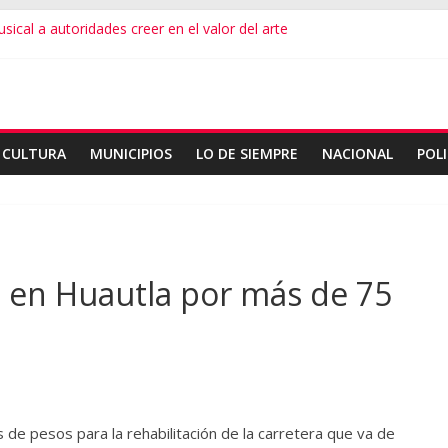
sical a autoridades creer en el valor del arte
te fallas en algoritmos y vulneración de datos
iesgos por consumo que viene de EU
able en Juchitán: 4 muertos
dor de Oaxaca con rehabilitación de carretera
CULTURA
MUNICIPIOS
LO DE SIEMPRE
NACIONAL
POLI
 en Huautla por más de 75
 de pesos para la rehabilitación de la carretera que va de