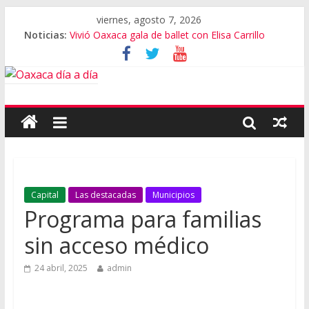
viernes, agosto 7, 2026
Noticias:
Vivió Oaxaca gala de ballet con Elisa Carrillo
El pionero de la escalada en Oaxaca
Oaxaca capital, 3er destino más feliz del mundo
Vestimenta en Quialana, expuesta al plagio
Aniversario del Museo Frissell de Mitla
Capital
Las destacadas
Municipios
Programa para familias
sin acceso médico
24 abril, 2025
admin