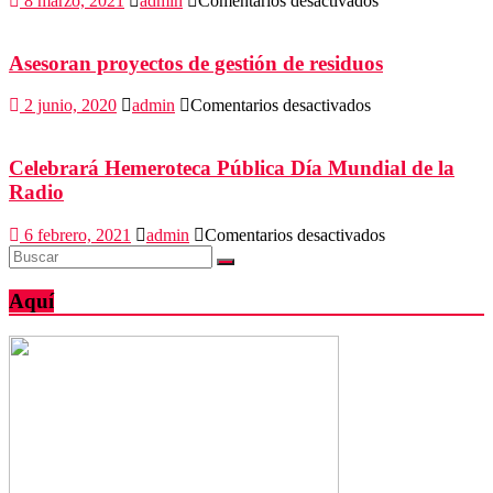
8 marzo, 2021
admin
Comentarios desactivados
Equipo
de
luchas
Asesoran proyectos de gestión de residuos
asociadas
regresó
en
2 junio, 2020
admin
Comentarios desactivados
de
Asesoran
Jalisco
proyectos
con
de
Celebrará Hemeroteca Pública Día Mundial de la
10
gestión
Radio
medallas
de
residuos
en
6 febrero, 2021
admin
Comentarios desactivados
Celebrará
Hemeroteca
Pública
Aquí
Día
Mundial
de
la
Radio