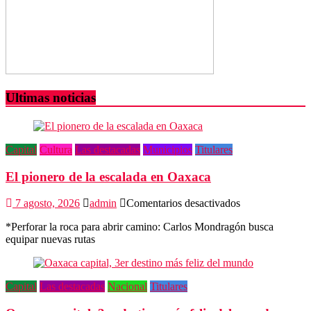
Ultimas noticias
Capital
Cultura
Las destacadas
Municipios
Titulares
El pionero de la escalada en Oaxaca
en
7 agosto, 2026
admin
Comentarios desactivados
El
*Perforar la roca para abrir camino: Carlos Mondragón busca
pionero
equipar nuevas rutas
de
la
escalada
en
Capital
Las destacadas
Nacional
Titulares
Oaxaca