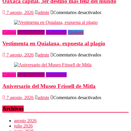
Oaxaca capital, 3er destino más feliz del mundo
en
7 agosto, 2026
admin
Comentarios desactivados
Oaxaca
capital,
3er
Cultura
Las destacadas
Municipios
Titulares
destino
más
Vestimenta en Quialana, expuesta al plagio
feliz
del
mundo
en
7 agosto, 2026
admin
Comentarios desactivados
Vestimenta
en
Quialana,
Cultura
Las destacadas
Municipios
expuesta
al
Aniversario del Museo Frissell de Mitla
plagio
en
7 agosto, 2026
admin
Comentarios desactivados
Aniversario
del
Archivos
Museo
Frissell
agosto 2026
de
julio 2026
Mitla