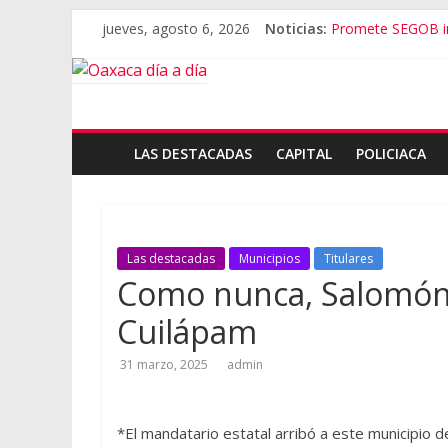
jueves, agosto 6, 2026
Noticias:
Promete SEGOB in
Bajo amenazas, S
“Amenazamos, no
Banda de fraudes
El tema de Alejan
LAS DESTACADAS
CAPITAL
POLICIACA
Las destacadas
Municipios
Titulares
Como nunca, Salomón
Cuilápam
31 marzo, 2025
admin
*El mandatario estatal arribó a este municipio d