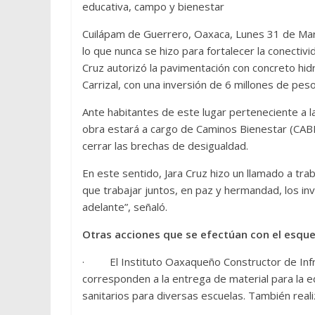
educativa, campo y bienestar
Cuilápam de Guerrero, Oaxaca, Lunes 31 de Ma
lo que nunca se hizo para fortalecer la conecti
Cruz autorizó la pavimentación con concreto hidr
Carrizal, con una inversión de 6 millones de peso
Ante habitantes de este lugar perteneciente a la
obra estará a cargo de Caminos Bienestar (CABI
cerrar las brechas de desigualdad.
En este sentido, Jara Cruz hizo un llamado a tra
que trabajar juntos, en paz y hermandad, los i
adelante”, señaló.
Otras acciones que se efectúan con el esqu
· El Instituto Oaxaqueño Constructor de Infra
corresponden a la entrega de material para la edi
sanitarios para diversas escuelas. También real