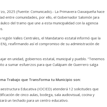
rzo, 2025 (Fuente: Comunicado).- La Primavera Oaxaqueña hace
vidad entre comunidades, por ello, el Gobernador Salomón Jara
áulico del tramo que une a esta municipalidad con la agencia
s.
 región Valles Centrales, el Mandatario estatal informó que la
EN), reafirmando así el compromiso de su administración de
bajar en unidad, gobiernos estatal, municipal y pueblo. “Tenemos
nvito a sumar esfuerzos para que Cuilápam de Guerrero salga
ema Trabajo que Transforma tu Municipio son:
estructura Educativa (IOCIED) atenderá 12 solicitudes que
ficación de cinco aulas, bodega, sala audiovisual, cocina y
izará un techado para un centro educativo.