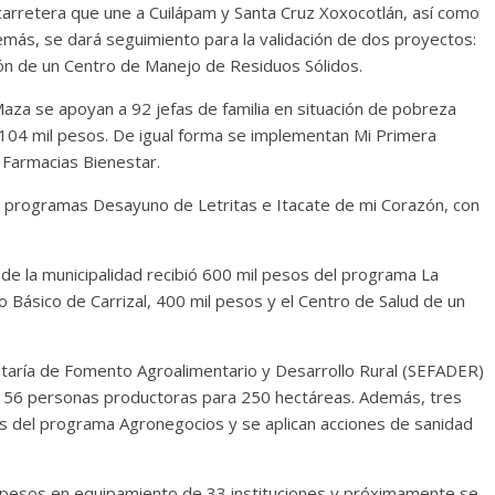
arretera que une a Cuilápam y Santa Cruz Xoxocotlán, así como
emás, se dará seguimiento para la validación de dos proyectos:
ción de un Centro de Manejo de Residuos Sólidos.
a se apoyan a 92 jefas de familia en situación de pobreza
104 mil pesos. De igual forma se implementan Mi Primera
 Farmacias Bienestar.
s programas Desayuno de Letritas e Itacate de mi Corazón, con
la municipalidad recibió 600 mil pesos del programa La
o Básico de Carrizal, 400 mil pesos y el Centro de Salud de un
aría de Fomento Agroalimentario y Desarrollo Rural (SEFADER)
156 personas productoras para 250 hectáreas. Además, tres
as del programa Agronegocios y se aplican acciones de sanidad
pesos en equipamiento de 33 instituciones y próximamente se