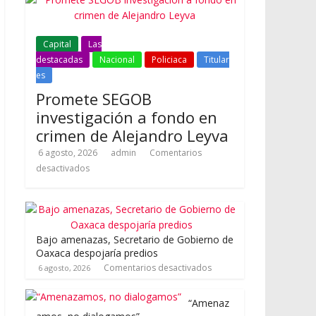
Capital
Las
destacadas
Nacional
Policiaca
Titular
es
Promete SEGOB
investigación a fondo en
crimen de Alejandro Leyva
6 agosto, 2026
admin
Comentarios
desactivados
Bajo amenazas, Secretario de Gobierno de
Oaxaca despojaría predios
Comentarios desactivados
6 agosto, 2026
“Amenaz