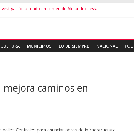
vestigación a fondo en crimen de Alejandro Leyva
ecretario de Gobierno de Oaxaca despojaría predios
 dialogamos”
 financieros operaba desde un Toks
dro Leyva no debe desviarse: Pedro Matías
CULTURA
MUNICIPIOS
LO DE SIEMPRE
NACIONAL
POLI
 mejora caminos en
e Valles Centrales para anunciar obras de infraestructura