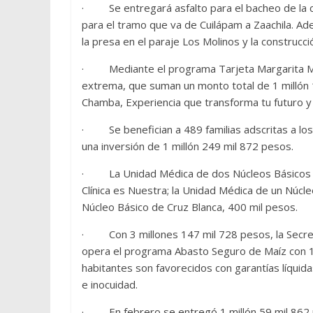
· Se entregará asfalto para el bacheo de la c
para el tramo que va de Cuilápam a Zaachila. Ad
la presa en el paraje Los Molinos y la construc
· Mediante el programa Tarjeta Margarita Maz
extrema, que suman un monto total de 1 millón 
Chamba, Experiencia que transforma tu futuro y
· Se benefician a 489 familias adscritas a lo
una inversión de 1 millón 249 mil 872 pesos.
· La Unidad Médica de dos Núcleos Básicos de 
Clínica es Nuestra; la Unidad Médica de un Núcle
Núcleo Básico de Cruz Blanca, 400 mil pesos.
· Con 3 millones 147 mil 728 pesos, la Secret
opera el programa Abasto Seguro de Maíz con 
habitantes son favorecidos con garantías líquid
e inocuidad.
· En febrero se entregó 1 millón 59 mil 862 