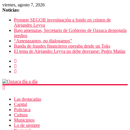
viernes, agosto 7, 2026
Noticias:
Promete SEGOB investigación a fondo en crimen de
Alejandro Leyva
Bajo amenazas, Secretario de Gobierno de Oaxaca despojaría
predios
“Amenazamos, no dialogamos”
Banda de fraudes financieros operaba desde un Toks
El tema de Alejandro Leyva no debe desviarse: Pedro Matías
Las destacadas
Capital
Policiaca
Cultura
Municipios
Lo de siempre