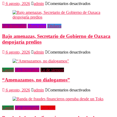
en
6 agosto, 2026
admin
Comentarios desactivados
Promete
SEGOB
investigación
a
Las destacadas
Municipios
Titulares
fondo
en
Bajo amenazas, Secretario de Gobierno de Oaxaca
crimen
de
despojaría predios
Alejandro
Leyva
en
6 agosto, 2026
admin
Comentarios desactivados
Bajo
amenazas,
Secretario
Capital
Las destacadas
Lo de siempre
de
Gobierno
“Amenazamos, no dialogamos”
de
Oaxaca
despojaría
en
6 agosto, 2026
admin
Comentarios desactivados
predios
“Amenazamos,
no
dialogamos”
Capital
Las destacadas
Policiaca