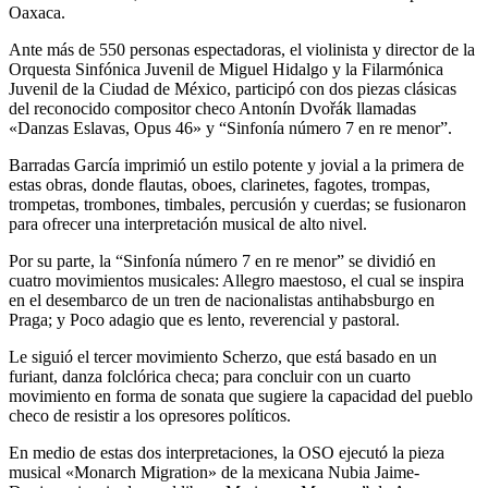
Oaxaca.
Ante más de 550 personas espectadoras, el violinista y director de la
Orquesta Sinfónica Juvenil de Miguel Hidalgo y la Filarmónica
Juvenil de la Ciudad de México, participó con dos piezas clásicas
del reconocido compositor checo Antonín Dvořák llamadas
«Danzas Eslavas, Opus 46» y “Sinfonía número 7 en re menor”.
Barradas García imprimió un estilo potente y jovial a la primera de
estas obras, donde flautas, oboes, clarinetes, fagotes, trompas,
trompetas, trombones, timbales, percusión y cuerdas; se fusionaron
para ofrecer una interpretación musical de alto nivel.
Por su parte, la “Sinfonía número 7 en re menor” se dividió en
cuatro movimientos musicales: Allegro maestoso, el cual se inspira
en el desembarco de un tren de nacionalistas antihabsburgo en
Praga; y Poco adagio que es lento, reverencial y pastoral.
Le siguió el tercer movimiento Scherzo, que está basado en un
furiant, danza folclórica checa; para concluir con un cuarto
movimiento en forma de sonata que sugiere la capacidad del pueblo
checo de resistir a los opresores políticos.
En medio de estas dos interpretaciones, la OSO ejecutó la pieza
musical «Monarch Migration» de la mexicana Nubia Jaime-