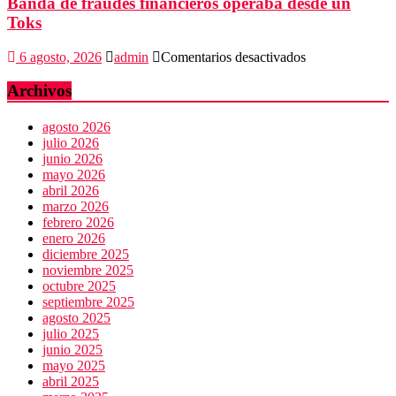
Banda de fraudes financieros operaba desde un
Toks
en
6 agosto, 2026
admin
Comentarios desactivados
Banda
de
Archivos
fraudes
financieros
agosto 2026
operaba
julio 2026
desde
junio 2026
un
mayo 2026
Toks
abril 2026
marzo 2026
febrero 2026
enero 2026
diciembre 2025
noviembre 2025
octubre 2025
septiembre 2025
agosto 2025
julio 2025
junio 2025
mayo 2025
abril 2025