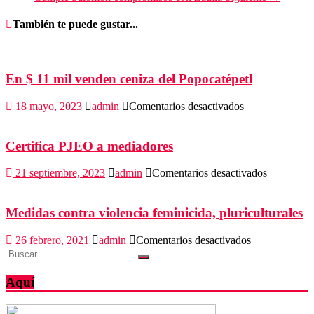
También te puede gustar...
En $ 11 mil venden ceniza del Popocatépetl
en
18 mayo, 2023
admin
Comentarios desactivados
En
$
11
Certifica PJEO a mediadores
mil
venden
en
21 septiembre, 2023
admin
Comentarios desactivados
ceniza
Certifica
del
PJEO
Popocatépetl
a
Medidas contra violencia feminicida, pluriculturales
mediadore
en
26 febrero, 2021
admin
Comentarios desactivados
Medidas
contra
violencia
Aquí
feminicida,
pluriculturales