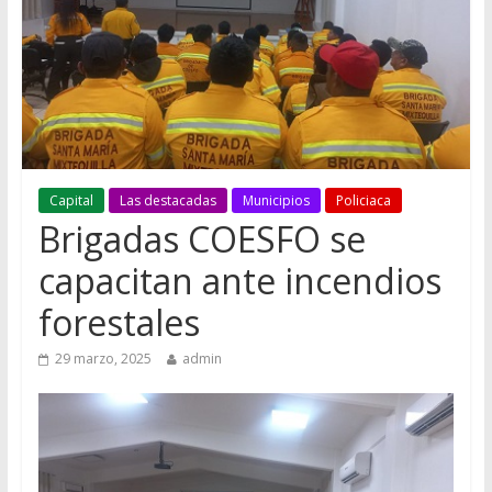
Capital
Las destacadas
Municipios
Policiaca
Brigadas COESFO se
capacitan ante incendios
forestales
29 marzo, 2025
admin