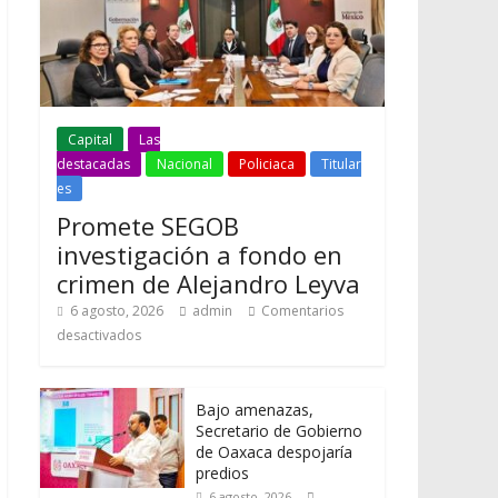
Capital
Las
destacadas
Nacional
Policiaca
Titular
es
Promete SEGOB
investigación a fondo en
crimen de Alejandro Leyva
6 agosto, 2026
admin
Comentarios
desactivados
Bajo amenazas,
Secretario de Gobierno
de Oaxaca despojaría
predios
6 agosto, 2026