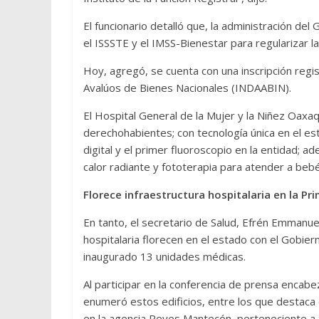
El funcionario detalló que, la administración de
el ISSSTE y el IMSS-Bienestar para regularizar l
Hoy, agregó, se cuenta con una inscripción regist
Avalúos de Bienes Nacionales (INDAABIN).
El Hospital General de la Mujer y la Niñez Oaxa
derechohabientes; con tecnología única en el e
digital y el primer fluoroscopio en la entidad; 
calor radiante y fototerapia para atender a be
Florece infraestructura hospitalaria en la 
En tanto, el secretario de Salud, Efrén Emmanue
hospitalaria florecen en el estado con el Gobie
inaugurado 13 unidades médicas.
Al participar en la conferencia de prensa encabe
enumeró estos edificios, entre los que destaca 
en la agencia Reyes Mantecón, perteneciente a 