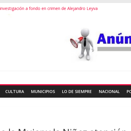
vestigación a fondo en crimen de Alejandro Leyva
ecretario de Gobierno de Oaxaca despojaría predios
o dialogamos”
 financieros operaba desde un Toks
ndro Leyva no debe desviarse: Pedro Matías
CULTURA
MUNICIPIOS
LO DE SIEMPRE
NACIONAL
P