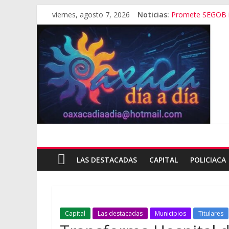
viernes, agosto 7, 2026
Noticias:
Promete SEGOB in
Bajo amenazas, S
“Amenazamos, n
Banda de fraudes
El tema de Aleja
LAS DESTACADAS
CAPITAL
POLICIACA
Capital
Las destacadas
Municipios
Titulares