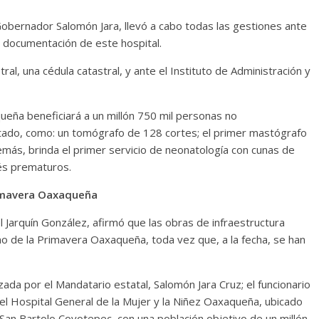
l Gobernador Salomón Jara, llevó a cabo todas las gestiones ante
a documentación de este hospital.
ral, una cédula catastral, y ante el Instituto de Administración y
queña beneficiará a un millón 750 mil personas no
stado, como: un tomógrafo de 128 cortes; el primer mastógrafo
además, brinda el primer servicio de neonatología con cunas de
bés prematuros.
Primavera Oaxaqueña
l Jarquín González, afirmó que las obras de infraestructura
rno de la Primavera Oaxaqueña, toda vez que, a la fecha, se han
zada por el Mandatario estatal, Salomón Jara Cruz; el funcionario
el Hospital General de la Mujer y la Niñez Oaxaqueña, ubicado
San Bartolo Coyotepec, con una población objetivo de un millón