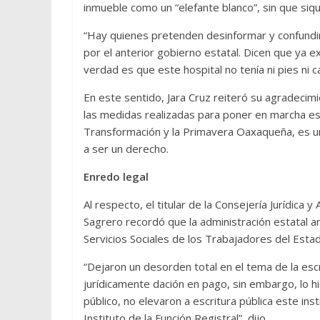
inmueble como un “elefante blanco”, sin que siqu
“Hay quienes pretenden desinformar y confundir 
por el anterior gobierno estatal. Dicen que ya ex
verdad es que este hospital no tenía ni pies ni ca
En este sentido, Jara Cruz reiteró su agradecim
las medidas realizadas para poner en marcha es
Transformación y la Primavera Oaxaqueña, es una
a ser un derecho.
Enredo legal
Al respecto, el titular de la Consejería Jurídic
Sagrero recordó que la administración estatal an
Servicios Sociales de los Trabajadores del Esta
“Dejaron un desorden total en el tema de la escr
jurídicamente dación en pago, sin embargo, lo hic
público, no elevaron a escritura pública este instr
Instituto de la Función Registral”, dijo.