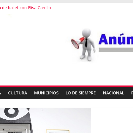
de ballet con Elisa Carrillo
 escalada en Oaxaca
3er destino más feliz del mundo
ialana, expuesta al plagio
useo Frissell de Mitla
A
CULTURA
MUNICIPIOS
LO DE SIEMPRE
NACIONAL