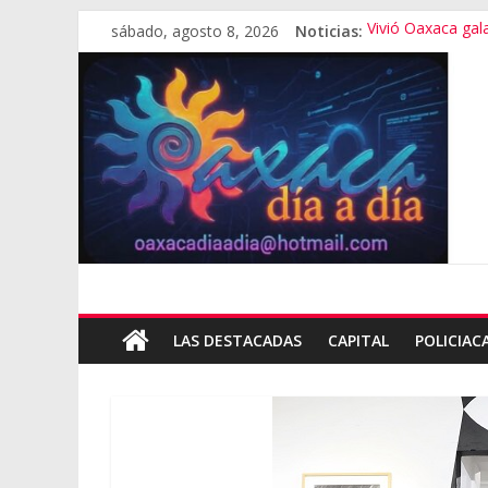
sábado, agosto 8, 2026
Noticias:
Vivió Oaxaca gala 
El pionero de la
Oaxaca capital, 
Vestimenta en Qu
Aniversario del M
LAS DESTACADAS
CAPITAL
POLICIAC