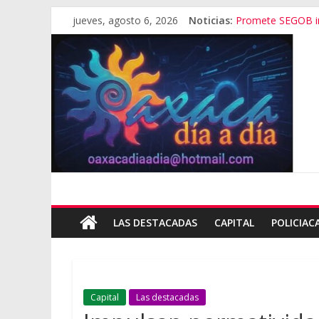
jueves, agosto 6, 2026
Noticias:
Promete SEGOB in
Bajo amenazas, S
“Amenazamos, no
Banda de fraudes
El tema de Alejan
LAS DESTACADAS
CAPITAL
POLICIAC
Capital
Las destacadas