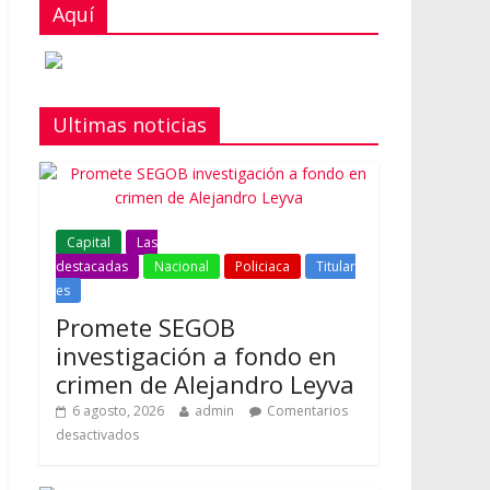
Aquí
Ultimas noticias
Capital
Las
destacadas
Nacional
Policiaca
Titular
es
Promete SEGOB
investigación a fondo en
crimen de Alejandro Leyva
6 agosto, 2026
admin
Comentarios
desactivados