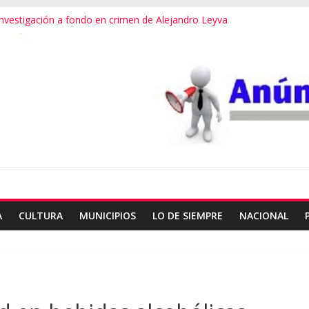
vestigación a fondo en crimen de Alejandro Leyva
ecretario de Gobierno de Oaxaca despojaría predios
 dialogamos”
 financieros operaba desde un Toks
dro Leyva no debe desviarse: Pedro Matías
A
CULTURA
MUNICIPIOS
LO DE SIEMPRE
NACIONAL