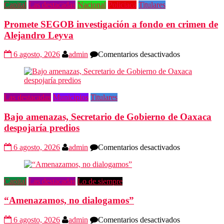
Capital
Las destacadas
Nacional
Policiaca
Titulares
Promete SEGOB investigación a fondo en crimen de
Alejandro Leyva
en
6 agosto, 2026
admin
Comentarios desactivados
Promete
SEGOB
investigación
a
Las destacadas
Municipios
Titulares
fondo
en
Bajo amenazas, Secretario de Gobierno de Oaxaca
crimen
de
despojaría predios
Alejandro
Leyva
en
6 agosto, 2026
admin
Comentarios desactivados
Bajo
amenazas,
Secretario
Capital
Las destacadas
Lo de siempre
de
Gobierno
“Amenazamos, no dialogamos”
de
Oaxaca
despojaría
en
6 agosto, 2026
admin
Comentarios desactivados