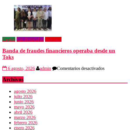
predios
“Amenazamos
no
dialogamos”
Capital
Las destacadas
Policiaca
Banda de fraudes financieros operaba desde un
Toks
en
6 agosto, 2026
admin
Comentarios desactivados
Banda
de
Archivos
fraudes
financieros
agosto 2026
operaba
julio 2026
desde
junio 2026
un
mayo 2026
Toks
abril 2026
marzo 2026
febrero 2026
enero 2026