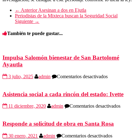
← Anterior
Asesinan a dos en Ejutla
Periodistas de la Mixteca buscan la Seguridad Social
Siguiente →
También te puede gustar...
Impulsa Salomón bienestar de San Bartolomé
Ayautla
en
3 julio, 2025
admin
Comentarios desactivados
Impulsa
Salomón
bienestar
Asistencia social a cada rincón del estado: Ivette
de
San
en
11 diciembre, 2020
admin
Comentarios desactivados
Bartolomé
Asistenci
Ayautla
social
a
Responde a solicitud de obra en Santa Rosa
cada
rincón
en
30 enero, 2021
admin
Comentarios desactivados