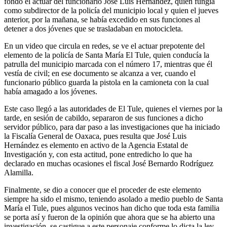
fondo el actuar del funcionario José Luis Hernández, quien fungía
como subdirector de la policía del municipio local y quien el jueves
anterior, por la mañana, se había excedido en sus funciones al
detener a dos jóvenes que se trasladaban en motocicleta.
En un video que circula en redes, se ve el actuar prepotente del
elemento de la policía de Santa María El Tule, quien conducía la
patrulla del municipio marcada con el número 17, mientras que él
vestía de civil; en ese documento se alcanza a ver, cuando el
funcionario público guarda la pistola en la camioneta con la cual
había amagado a los jóvenes.
Este caso llegó a las autoridades de El Tule, quienes el viernes por la
tarde, en sesión de cabildo, separaron de sus funciones a dicho
servidor público, para dar paso a las investigaciones que ha iniciado
la Fiscalía General de Oaxaca, pues resulta que José Luis
Hernández es elemento en activo de la Agencia Estatal de
Investigación y, con esta actitud, pone entredicho lo que ha
declarado en muchas ocasiones el fiscal José Bernardo Rodríguez
Alamilla.
Finalmente, se dio a conocer que el proceder de este elemento
siempre ha sido el mismo, teniendo asolado a medio pueblo de Santa
María el Tule, pues algunos vecinos han dicho que toda esta familia
se porta así y fueron de la opinión que ahora que se ha abierto una
investigación, se castigue a este personaje conforme lo dicta la ley.