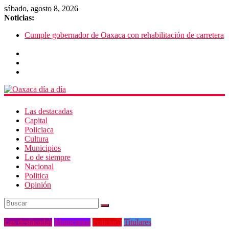
sábado, agosto 8, 2026
Noticias:
Cumple gobernador de Oaxaca con rehabilitación de carretera
Pide director musical a autoridades creer en el valor del arte
SEP Oaxaca admite fallas en algoritmos y vulneración de
datos
Advierten de riesgos por consumo que viene de EU
Violencia imparable en Juchitán: 4 muertos
Las destacadas
Capital
Policiaca
Cultura
Municipios
Lo de siempre
Nacional
Politica
Opinión
Las destacadas
Municipios
Policiaca
Titulares