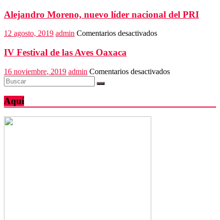
consolidar
paz,
Alejandro Moreno, nuevo líder nacional del PRI
justicia
y
en
12 agosto, 2019
admin
Comentarios desactivados
bienestar
Alejandro
en
Moreno,
IV Festival de las Aves Oaxaca
la
nuevo
Costa
líder
en
16 noviembre, 2019
admin
Comentarios desactivados
nacional
IV
del
Festival
PRI
de
Aquí
las
Aves
Oaxaca