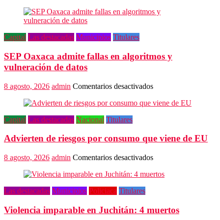
Pide
director
musical
a
Capital
Las destacadas
Municipios
Titulares
autoridades
creer
SEP Oaxaca admite fallas en algoritmos y
en
el
vulneración de datos
valor
del
en
8 agosto, 2026
admin
Comentarios desactivados
arte
SEP
Oaxaca
admite
Capital
Las destacadas
Nacional
Titulares
fallas
en
Advierten de riesgos por consumo que viene de EU
algoritmos
y
vulneración
en
8 agosto, 2026
admin
Comentarios desactivados
de
Advierten
datos
de
riesgos
Las destacadas
Municipios
Policiaca
Titulares
por
consumo
Violencia imparable en Juchitán: 4 muertos
que
viene