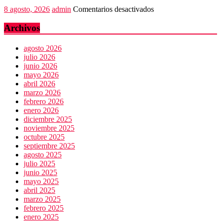
de
en
8 agosto, 2026
admin
Comentarios desactivados
EU
Violencia
imparable
Archivos
en
Juchitán:
agosto 2026
4
julio 2026
muertos
junio 2026
mayo 2026
abril 2026
marzo 2026
febrero 2026
enero 2026
diciembre 2025
noviembre 2025
octubre 2025
septiembre 2025
agosto 2025
julio 2025
junio 2025
mayo 2025
abril 2025
marzo 2025
febrero 2025
enero 2025