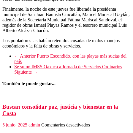
Finalmente, la noche de este jueves fue liberada la presidenta
municipal de San Juan Bautista Cuicatlán, Maricel Mariscal Gaytán,
además de la Secretaria Municipal Fátima Mariscal Sandoval, el
regidor de obras Ismael Playas Ramos y el tesorero municipal Luis
Alberto Alcázar Chacón.
Los pobladores las habían retenido acusadas de malos manejos
económicos y la falta de obras y servicios.
← Anterior
Puerto Escondido, con las playas más sucias del
país
Se sumó IMSS Oaxaca a Jornada de Servicios Ordinarios
Siguiente →
También te puede gustar...
Buscan consolidar paz, justicia y bienestar en la
Costa
en
5 junio, 2025
admin
Comentarios desactivados
Buscan