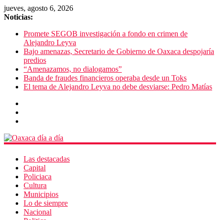
jueves, agosto 6, 2026
Noticias:
Promete SEGOB investigación a fondo en crimen de
Alejandro Leyva
Bajo amenazas, Secretario de Gobierno de Oaxaca despojaría
predios
“Amenazamos, no dialogamos”
Banda de fraudes financieros operaba desde un Toks
El tema de Alejandro Leyva no debe desviarse: Pedro Matías
Las destacadas
Capital
Policiaca
Cultura
Municipios
Lo de siempre
Nacional