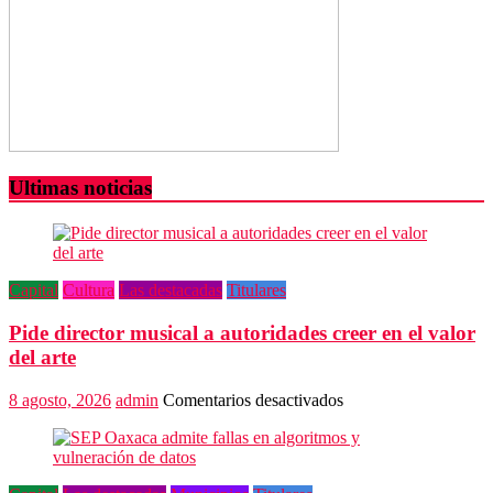
Ultimas noticias
Capital
Cultura
Las destacadas
Titulares
Pide director musical a autoridades creer en el valor
del arte
en
8 agosto, 2026
admin
Comentarios desactivados
Pide
director
musical
a