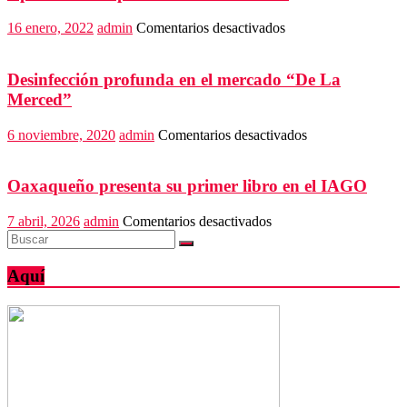
en
16 enero, 2022
admin
Comentarios desactivados
Aprehenden
a
probable
Desinfección profunda en el mercado “De La
líder
Merced”
criminal
en
6 noviembre, 2020
admin
Comentarios desactivados
Desinfección
profunda
en
Oaxaqueño presenta su primer libro en el IAGO
el
mercado
en
7 abril, 2026
admin
Comentarios desactivados
“De
Oaxaqueño
La
presenta
Merced”
su
Aquí
primer
libro
en
el
IAGO