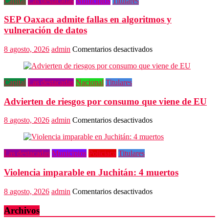
Capital
Las destacadas
Municipios
Titulares
autoridades
creer
SEP Oaxaca admite fallas en algoritmos y
en
el
vulneración de datos
valor
del
en
8 agosto, 2026
admin
Comentarios desactivados
arte
SEP
Oaxaca
admite
Capital
Las destacadas
Nacional
Titulares
fallas
en
Advierten de riesgos por consumo que viene de EU
algoritmos
y
vulneración
en
8 agosto, 2026
admin
Comentarios desactivados
de
Advierten
datos
de
riesgos
Las destacadas
Municipios
Policiaca
Titulares
por
consumo
Violencia imparable en Juchitán: 4 muertos
que
viene
de
en
8 agosto, 2026
admin
Comentarios desactivados
EU
Violencia
imparable
Archivos
en