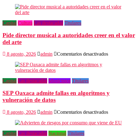
Capital
Cultura
Las destacadas
Titulares
Pide director musical a autoridades creer en el valor
del arte
en
8 agosto, 2026
admin
Comentarios desactivados
Pide
director
musical
a
Capital
Las destacadas
Municipios
Titulares
autoridades
creer
SEP Oaxaca admite fallas en algoritmos y
en
el
vulneración de datos
valor
del
en
8 agosto, 2026
admin
Comentarios desactivados
arte
SEP
Oaxaca
admite
Capital
Las destacadas
Nacional
Titulares
fallas
en