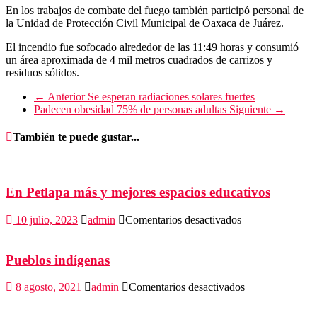
En los trabajos de combate del fuego también participó personal de
la Unidad de Protección Civil Municipal de Oaxaca de Juárez.
El incendio fue sofocado alrededor de las 11:49 horas y consumió
un área aproximada de 4 mil metros cuadrados de carrizos y
residuos sólidos.
← Anterior
Se esperan radiaciones solares fuertes
Padecen obesidad 75% de personas adultas
Siguiente →
También te puede gustar...
En Petlapa más y mejores espacios educativos
en
10 julio, 2023
admin
Comentarios desactivados
En
Petlapa
más
Pueblos indígenas
y
mejores
en
8 agosto, 2021
admin
Comentarios desactivados
espacios
Pueblos
educativos
indígenas