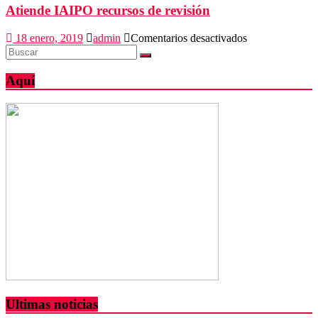
Atiende IAIPO recursos de revisión
en
18 enero, 2019
admin
Comentarios desactivados
Atiende
IAIPO
recursos
Aquí
de
revisión
Ultimas noticias