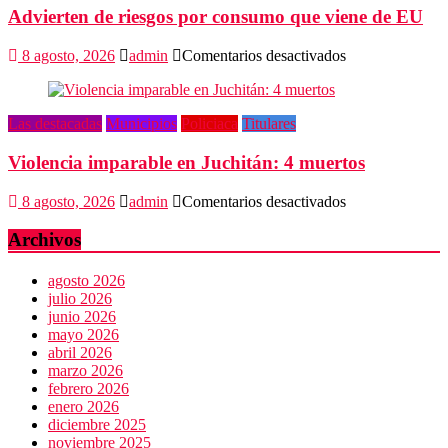
Advierten de riesgos por consumo que viene de EU
algoritmos
y
vulneración
en
8 agosto, 2026
admin
Comentarios desactivados
de
Advierten
datos
de
riesgos
Las destacadas
Municipios
Policiaca
Titulares
por
consumo
Violencia imparable en Juchitán: 4 muertos
que
viene
de
en
8 agosto, 2026
admin
Comentarios desactivados
EU
Violencia
imparable
Archivos
en
Juchitán:
agosto 2026
4
julio 2026
muertos
junio 2026
mayo 2026
abril 2026
marzo 2026
febrero 2026
enero 2026
diciembre 2025
noviembre 2025