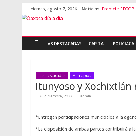
viernes, agosto 7, 2026
Noticias:
Promete SEGOB in
Bajo amenazas, S
“Amenazamos, n
Banda de fraudes
El tema de Aleja
LAS DESTACADAS
CAPITAL
POLICIACA
Las destacadas
Municipios
Itunyoso y Xochixtlán 
30 diciembre, 2023
admin
*Entregan participaciones municipales a la agenc
*La disposición de ambas partes contribuirá a l