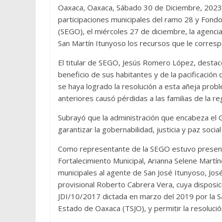
Oaxaca, Oaxaca, Sábado 30 de Diciembre, 2023 (
participaciones municipales del ramo 28 y Fond
(SEGO), el miércoles 27 de diciembre, la agencia
San Martín Itunyoso los recursos que le corres
El titular de SEGO, Jesús Romero López, destacó
beneficio de sus habitantes y de la pacificació
se haya logrado la resolución a esta añeja probl
anteriores causó pérdidas a las familias de la re
Subrayó que la administración que encabeza el 
garantizar la gobernabilidad, justicia y paz soc
Como representante de la SEGO estuvo present
Fortalecimiento Municipal, Arianna Selene Martín
municipales al agente de San José Itunyoso, Jo
provisional Roberto Cabrera Vera, cuya disposic
JDI/10/2017 dictada en marzo del 2019 por la Sala
Estado de Oaxaca (TSJO), y permitir la resolución