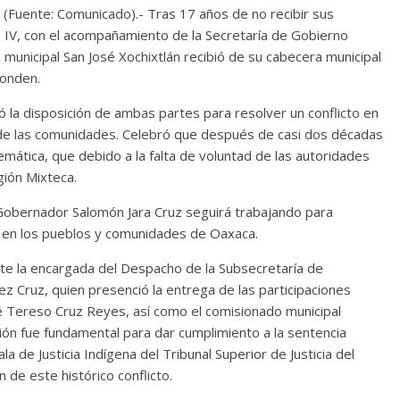
Fuente: Comunicado).- Tras 17 años de no recibir sus
o IV, con el acompañamiento de la Secretaría de Gobierno
 municipal San José Xochixtlán recibió de su cabecera municipal
ponden.
 la disposición de ambas partes para resolver un conflicto en
n de las comunidades. Celebró que después de casi dos décadas
emática, que debido a la falta de voluntad de las autoridades
gión Mixteca.
Gobernador Salomón Jara Cruz seguirá trabajando para
ial en los pueblos y comunidades de Oaxaca.
e la encargada del Despacho de la Subsecretaría de
ez Cruz, quien presenció la entrega de las participaciones
sé Tereso Cruz Reyes, así como el comisionado municipal
ión fue fundamental para dar cumplimiento a la sentencia
 de Justicia Indígena del Tribunal Superior de Justicia del
 de este histórico conflicto.