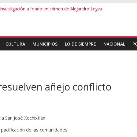
vestigación a fondo en crimen de Alejandro Leyva
ecretario de Gobierno de Oaxaca despojaría predios
o dialogamos”
 financieros operaba desde un Toks
ndro Leyva no debe desviarse: Pedro Matías
CULTURA
MUNICIPIOS
LO DE SIEMPRE
NACIONAL
P
resuelven añejo conflicto
ia San José Xochixtlán
a pacificación de las comunidades