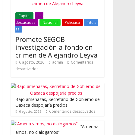
Capital
Las
destacadas
Nacional
Policiaca
Titular
es
Promete SEGOB
investigación a fondo en
crimen de Alejandro Leyva
6 agosto, 2026
admin
Comentarios
desactivados
Bajo amenazas, Secretario de Gobierno de
Oaxaca despojaría predios
Comentarios desactivados
6 agosto, 2026
“Amenaz
amos, no dialogamos”