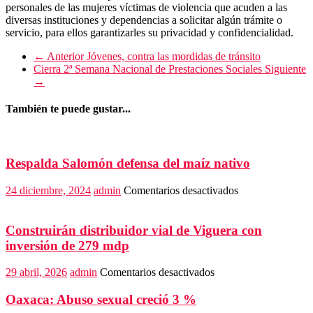
personales de las mujeres víctimas de violencia que acuden a las
diversas instituciones y dependencias a solicitar algún trámite o
servicio, para ellos garantizarles su privacidad y confidencialidad.
← Anterior
Jóvenes, contra las mordidas de tránsito
Cierra 2ª Semana Nacional de Prestaciones Sociales
Siguiente
→
También te puede gustar...
Respalda Salomón defensa del maíz nativo
en
24 diciembre, 2024
admin
Comentarios desactivados
Respalda
Salomón
defensa
Construirán distribuidor vial de Viguera con
del
inversión de 279 mdp
maíz
nativo
en
29 abril, 2026
admin
Comentarios desactivados
Construirán
distribuidor
Oaxaca: Abuso sexual creció 3 %
vial