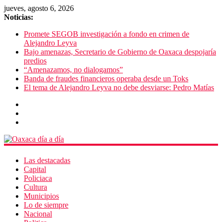
jueves, agosto 6, 2026
Noticias:
Promete SEGOB investigación a fondo en crimen de
Alejandro Leyva
Bajo amenazas, Secretario de Gobierno de Oaxaca despojaría
predios
“Amenazamos, no dialogamos”
Banda de fraudes financieros operaba desde un Toks
El tema de Alejandro Leyva no debe desviarse: Pedro Matías
Las destacadas
Capital
Policiaca
Cultura
Municipios
Lo de siempre
Nacional