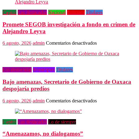
Capital
Las destacadas
Nacional
Policiaca
Titulares
Promete SEGOB investigación a fondo en crimen de
Alejandro Leyva
en
6 agosto, 2026
admin
Comentarios desactivados
Promete
SEGOB
investigación
a
Las destacadas
Municipios
Titulares
fondo
en
Bajo amenazas, Secretario de Gobierno de Oaxaca
crimen
de
despojaría predios
Alejandro
Leyva
en
6 agosto, 2026
admin
Comentarios desactivados
Bajo
amenazas,
Secretario
Capital
Las destacadas
Lo de siempre
de
Gobierno
“Amenazamos, no dialogamos”
de