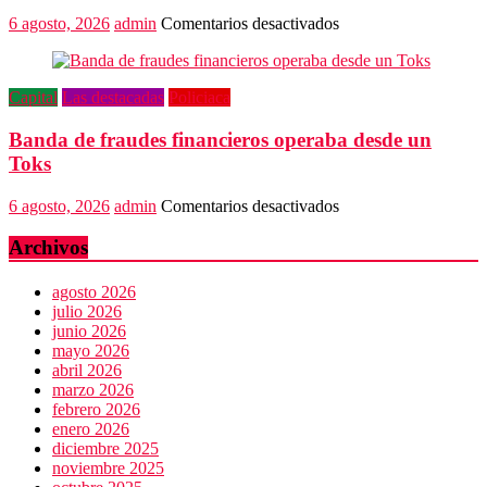
Oaxaca
despojaría
en
6 agosto, 2026
admin
Comentarios desactivados
predios
“Amenazamos,
no
dialogamos”
Capital
Las destacadas
Policiaca
Banda de fraudes financieros operaba desde un
Toks
en
6 agosto, 2026
admin
Comentarios desactivados
Banda
de
Archivos
fraudes
financieros
agosto 2026
operaba
julio 2026
desde
junio 2026
un
mayo 2026
Toks
abril 2026
marzo 2026
febrero 2026
enero 2026
diciembre 2025
noviembre 2025