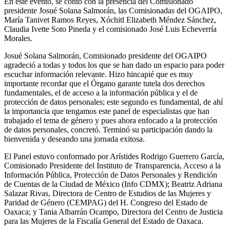
En este evento, se contó con la presencia del Comisionado
presidente Josué Solana Salmorán, las Comisionadas del OGAIPO,
María Tanivet Ramos Reyes, Xóchitl Elizabeth Méndez Sánchez,
Claudia Ivette Soto Pineda y el comisionado José Luis Echeverría
Morales.
Josué Solana Salmorán, Comisionado presidente del OGAIPO
agradeció a todas y todos los que se han dado un espacio para poder
escuchar información relevante. Hizo hincapié que es muy
importante recordar que el Órgano garante tutela dos derechos
fundamentales, el de acceso a la información pública y el de
protección de datos personales; este segundo es fundamental, de ahí
la importancia que tengamos este panel de especialistas que han
trabajado el tema de género y pues ahora enfocado a la protección
de datos personales, concretó. Terminó su participación dando la
bienvenida y deseando una jornada exitosa.
El Panel estuvo conformado por Arístides Rodrigo Guerrero García,
Comisionado Presidente del Instituto de Transparencia, Acceso a la
Información Pública, Protección de Datos Personales y Rendición
de Cuentas de la Ciudad de México (Info CDMX); Beatriz Adriana
Salazar Rivas, Directora de Centro de Estudios de las Mujeres y
Paridad de Género (CEMPAG) del H. Congreso del Estado de
Oaxaca; y Tania Albarrán Ocampo, Directora del Centro de Justicia
para las Mujeres de la Fiscalía General del Estado de Oaxaca.