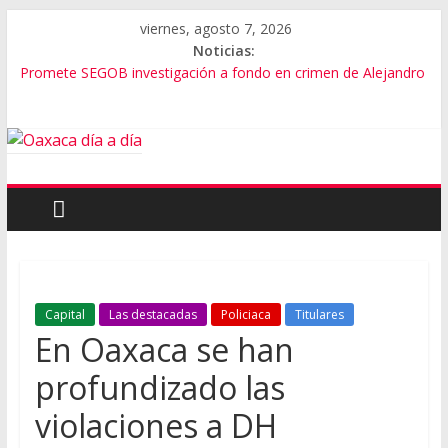
viernes, agosto 7, 2026
Noticias:
Promete SEGOB investigación a fondo en crimen de Alejandro
Leyva
Bajo amenazas, Secretario de Gobierno de Oaxaca despojaría
predios
“Amenazamos, no dialogamos”
Banda de fraudes financieros operaba desde un Toks
El tema de Alejandro Leyva no debe desviarse: Pedro Matías
Capital
Las destacadas
Policiaca
Titulares
En Oaxaca se han
profundizado las
violaciones a DH