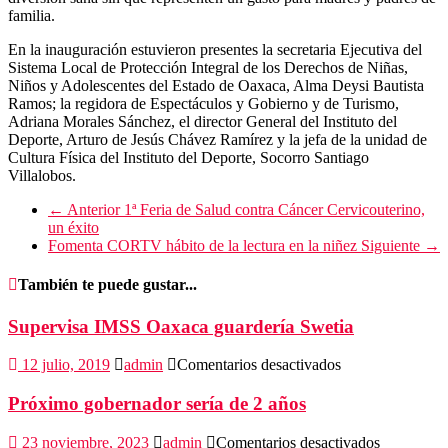
familia.
En la inauguración estuvieron presentes la secretaria Ejecutiva del
Sistema Local de Protección Integral de los Derechos de Niñas,
Niños y Adolescentes del Estado de Oaxaca, Alma Deysi Bautista
Ramos; la regidora de Espectáculos y Gobierno y de Turismo,
Adriana Morales Sánchez, el director General del Instituto del
Deporte, Arturo de Jesús Chávez Ramírez y la jefa de la unidad de
Cultura Física del Instituto del Deporte, Socorro Santiago
Villalobos.
← Anterior
1ª Feria de Salud contra Cáncer Cervicouterino,
un éxito
Fomenta CORTV hábito de la lectura en la niñez
Siguiente →
También te puede gustar...
Supervisa IMSS Oaxaca guardería Swetia
en
12 julio, 2019
admin
Comentarios desactivados
Supervisa
IMSS
Próximo gobernador sería de 2 años
Oaxaca
guardería
en
23 noviembre, 2023
admin
Comentarios desactivados