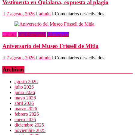
Vestimenta en Quialana, expuesta al plagio
feliz
del
mundo
en
7 agosto, 2026
admin
Comentarios desactivados
Vestimenta
en
Quialana,
Cultura
Las destacadas
Municipios
expuesta
al
Aniversario del Museo Frissell de Mitla
plagio
en
7 agosto, 2026
admin
Comentarios desactivados
Aniversario
del
Archivos
Museo
Frissell
agosto 2026
de
julio 2026
Mitla
junio 2026
mayo 2026
abril 2026
marzo 2026
febrero 2026
enero 2026
diciembre 2025
noviembre 2025