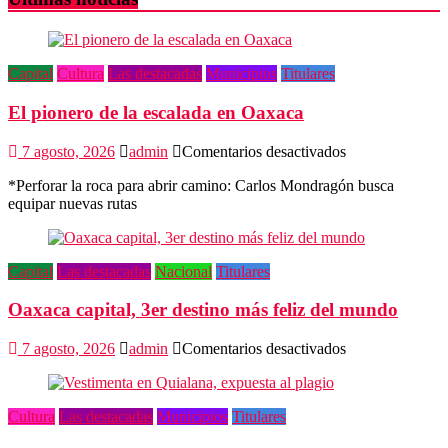
Capital
Cultura
Las destacadas
Municipios
Titulares
El pionero de la escalada en Oaxaca
en
7 agosto, 2026
admin
Comentarios desactivados
El
*Perforar la roca para abrir camino: Carlos Mondragón busca
pionero
equipar nuevas rutas
de
la
escalada
en
Capital
Las destacadas
Nacional
Titulares
Oaxaca
Oaxaca capital, 3er destino más feliz del mundo
en
7 agosto, 2026
admin
Comentarios desactivados
Oaxaca
capital,
3er
Cultura
Las destacadas
Municipios
Titulares
destino
más