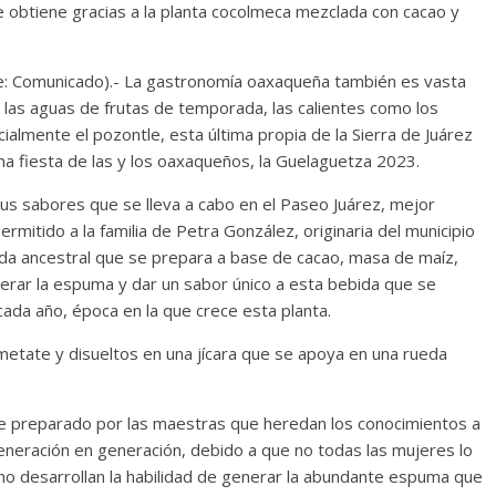
obtiene gracias a la planta cocolmeca mezclada con cacao y
te: Comunicado).- La gastronomía oaxaqueña también es vasta
las aguas de frutas de temporada, las calientes como los
ialmente el pozontle, esta última propia de la Sierra de Juárez
a fiesta de las y los oaxaqueños, la Guelaguetza 2023.
us sabores que se lleva a cabo en el Paseo Juárez, mejor
rmitido a la familia de Petra González, originaria del municipio
da ancestral que se prepara a base de cacao, masa de maíz,
nerar la espuma y dar un sabor único a esta bebida que se
ada año, época en la que crece esta planta.
etate y disueltos en una jícara que se apoya en una rueda
te preparado por las maestras que heredan los conocimientos a
eneración en generación, debido a que no todas las mujeres lo
no desarrollan la habilidad de generar la abundante espuma que