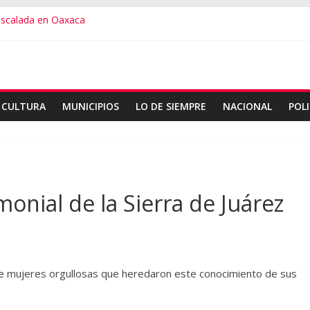
 escalada en Oaxaca
3er destino más feliz del mundo
ialana, expuesta al plagio
useo Frissell de Mitla
de ballet con Elisa Carrillo
CULTURA
MUNICIPIOS
LO DE SIEMPRE
NACIONAL
POLI
onial de la Sierra de Juárez
e mujeres orgullosas que heredaron este conocimiento de sus