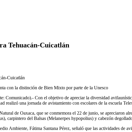
era Tehuacán-Cuicatlán
cán-Cuicatlán
enta con la distinción de Bien Mixto por parte de la Unesco
e: Comunicado).- Con el objetivo de apreciar la diversidad avifaunístic
ad realizó una jornada de avistamiento con escolares de la escuela Tele
 Natural de Oaxaca, que se conmemora el 22 de junio, se apreciaron alre
), carpintero del Balsas (Melanerpes hypopolius) y cabezón degollad
io Ambiente, Fátima Santana Pérez, señaló que las actividades de avis