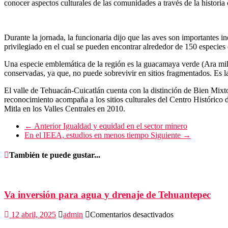
conocer aspectos culturales de las comunidades a través de la historia
Durante la jornada, la funcionaria dijo que las aves son importantes i
privilegiado en el cual se pueden encontrar alrededor de 150 especies
Una especie emblemática de la región es la guacamaya verde (Ara milit
conservadas, ya que, no puede sobrevivir en sitios fragmentados. Es 
El valle de Tehuacán-Cuicatlán cuenta con la distinción de Bien Mix
reconocimiento acompaña a los sitios culturales del Centro Histórico
Mitla en los Valles Centrales en 2010.
← Anterior
Igualdad y equidad en el sector minero
En el IEEA, estudios en menos tiempo
Siguiente →
También te puede gustar...
Va inversión para agua y drenaje de Tehuantepec
en
12 abril, 2025
admin
Comentarios desactivados
Va