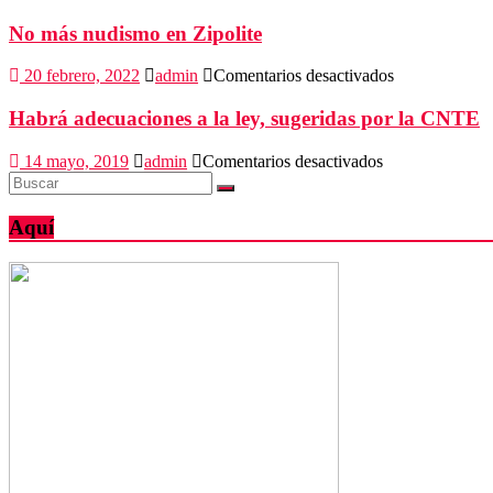
inversión
para
No más nudismo en Zipolite
agua
y
en
20 febrero, 2022
admin
Comentarios desactivados
drenaje
No
de
más
Habrá adecuaciones a la ley, sugeridas por la CNTE
Tehuantepec
nudismo
en
en
14 mayo, 2019
admin
Comentarios desactivados
Zipolite
Habrá
adecuaciones
a
Aquí
la
ley,
sugeridas
por
la
CNTE