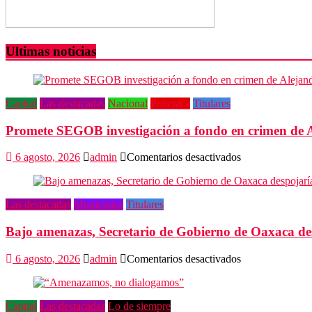
Ultimas noticias
Capital
Las destacadas
Nacional
Policiaca
Titulares
Promete SEGOB investigación a fondo en crimen de 
en
6 agosto, 2026
admin
Comentarios desactivados
Promete
SEGOB
investigación
Las destacadas
Municipios
Titulares
a
fondo
Bajo amenazas, Secretario de Gobierno de Oaxaca de
en
crimen
de
en
6 agosto, 2026
admin
Comentarios desactivados
Alejandro
Bajo
Leyva
amenazas,
Secretario
Capital
Las destacadas
Lo de siempre
de