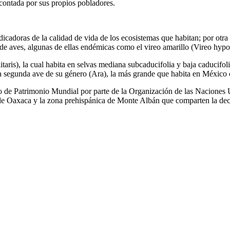
 contada por sus propios pobladores.
ndicadoras de la calidad de vida de los ecosistemas que habitan; por otr
 de aves, algunas de ellas endémicas como el vireo amarillo (Vireo hypoc
aris), la cual habita en selvas mediana subcaducifolia y baja caducifol
la segunda ave de su género (Ara), la más grande que habita en México 
to de Patrimonio Mundial por parte de la Organización de las Naciones
 de Oaxaca y la zona prehispánica de Monte Albán que comparten la decl