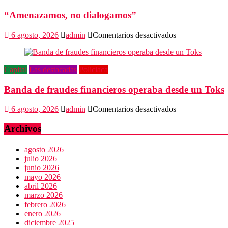
Gobierno
“Amenazamos, no dialogamos”
de
Oaxaca
despojaría
en
6 agosto, 2026
admin
Comentarios desactivados
predios
“Amenazamos,
no
dialogamos”
Capital
Las destacadas
Policiaca
Banda de fraudes financieros operaba desde un Toks
en
6 agosto, 2026
admin
Comentarios desactivados
Banda
de
Archivos
fraudes
financieros
agosto 2026
operaba
julio 2026
desde
junio 2026
un
mayo 2026
Toks
abril 2026
marzo 2026
febrero 2026
enero 2026
diciembre 2025