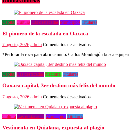
Ultimas noticias
Capital
Cultura
Las destacadas
Municipios
Titulares
El pionero de la escalada en Oaxaca
en
7 agosto, 2026
admin
Comentarios desactivados
El
*Perforar la roca para abrir camino: Carlos Mondragón busca equipar
pionero
de
la
escalada
Capital
Las destacadas
Nacional
Titulares
en
Oaxaca
Oaxaca capital, 3er destino más feliz del mundo
en
7 agosto, 2026
admin
Comentarios desactivados
Oaxaca
capital,
3er
Cultura
Las destacadas
Municipios
Titulares
destino
más
Vestimenta en Quialana, expuesta al plagio
feliz