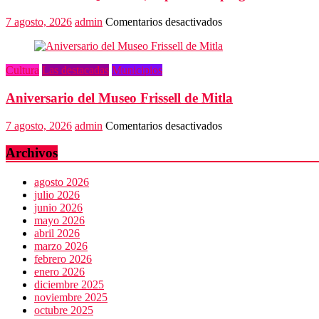
del
mundo
en
7 agosto, 2026
admin
Comentarios desactivados
Vestimenta
en
Quialana,
Cultura
Las destacadas
Municipios
expuesta
al
Aniversario del Museo Frissell de Mitla
plagio
en
7 agosto, 2026
admin
Comentarios desactivados
Aniversario
del
Archivos
Museo
Frissell
agosto 2026
de
julio 2026
Mitla
junio 2026
mayo 2026
abril 2026
marzo 2026
febrero 2026
enero 2026
diciembre 2025
noviembre 2025
octubre 2025