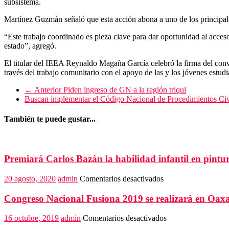
subsistema.
Martínez Guzmán señaló que esta acción abona a uno de los principales
“Este trabajo coordinado es pieza clave para dar oportunidad al acces
estado”, agregó.
El titular del IEEA Reynaldo Magaña García celebró la firma del conv
través del trabajo comunitario con el apoyo de las y los jóvenes estudi
← Anterior
Piden ingreso de GN a la región triqui
Buscan implementar el Código Nacional de Procedimientos Ci
También te puede gustar...
Premiará Carlos Bazán la habilidad infantil en pintu
en
20 agosto, 2020
admin
Comentarios desactivados
Premiará
Carlos
Congreso Nacional Fusiona 2019 se realizará en Oax
Bazán
la
en
16 octubre, 2019
admin
Comentarios desactivados
habilidad
Congreso