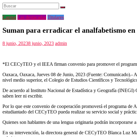
Capital
Las destacadas
Titulares
Suman para erradicar el analfabetismo e
8 junio, 2023
8 junio, 2023
admin
*El CECyTEO y el IEEA firman convenio para promover el programa de
Oaxaca, Oaxaca, Jueves 08 de Junio, 2023 (Fuente: Comunicado).- A fin
nivel medio superior, el Colegio de Estudios Científicos y Tecnológ
De acuerdo al Instituto Nacional de Estadística y Geografía (INEGI) 
saben leer ni escribir.
Por lo que este convenio de cooperación promoverá el programa de Alf
estudiantado del CECyTEO pueda realizar su servicio social y práctic
Quienes son hablantes de una lengua originaria podrán incorporarse a
En su intervención, la directora general de CECyTEO Blanca Luz Martí