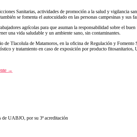
dicciones Sanitarias, actividades de promoción a la salud y vigilancia san
 también se fomenta el autocuidado en las personas campesinas y sus fa
os trabajadores agrícolas para que asuman la responsabilidad sobre el b
tener una vida saludable y un ambiente sano, sin contaminantes.
pio de Tlacolula de Matamoros, en la oficina de Regulación y Fomento S
ico y tratamiento en caso de exposición por producto fitosanitarios, 
ente →
s de UABJO, por su 3ª acreditación