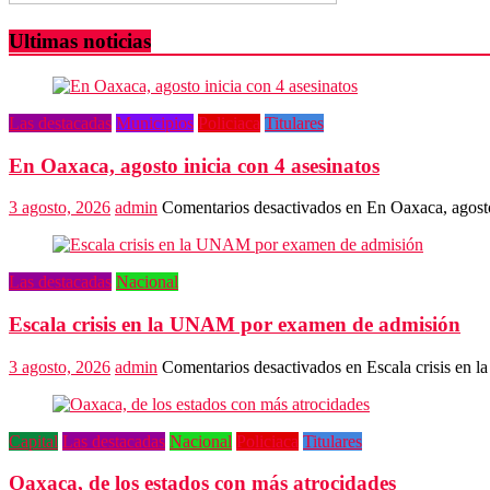
Ultimas noticias
Las destacadas
Municipios
Policiaca
Titulares
En Oaxaca, agosto inicia con 4 asesinatos
3 agosto, 2026
admin
Comentarios desactivados
en En Oaxaca, agosto
Las destacadas
Nacional
Escala crisis en la UNAM por examen de admisión
3 agosto, 2026
admin
Comentarios desactivados
en Escala crisis en
Capital
Las destacadas
Nacional
Policiaca
Titulares
Oaxaca, de los estados con más atrocidades