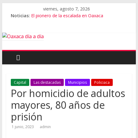
viernes, agosto 7, 2026
Noticias:
El pionero de la escalada en Oaxaca
Oaxaca capital, 3er destino más feliz del mundo
Vestimenta en Quialana, expuesta al plagio
Aniversario del Museo Frissell de Mitla
Vivió Oaxaca gala de ballet con Elisa Carrillo
Capital
Las destacadas
Municipios
Policiaca
Por homicidio de adultos
mayores, 80 años de
prisión
1 junio, 2023
admin