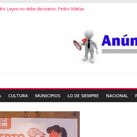
dro Leyva no debe desviarse: Pedro Matías
vestigación a fondo en crimen de Alejandro Leyva
ecretario de Gobierno de Oaxaca despojaría predios
 dialogamos”
 financieros operaba desde un Toks
A
CULTURA
MUNICIPIOS
LO DE SIEMPRE
NACIONAL