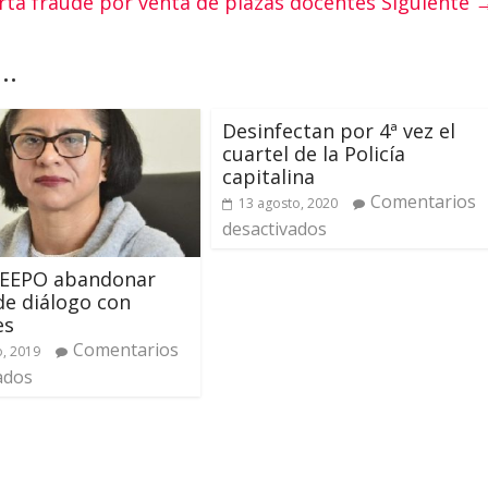
rta fraude por venta de plazas docentes
Siguiente 
..
Desinfectan por 4ª vez el
cuartel de la Policía
capitalina
Comentarios
13 agosto, 2020
desactivados
 IEEPO abandonar
e diálogo con
es
Comentarios
o, 2019
ados