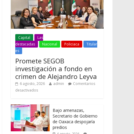
Capital
Las
destacadas
Nacional
Policiaca
Titular
es
Promete SEGOB
investigación a fondo en
crimen de Alejandro Leyva
6 agosto, 2026
admin
Comentarios
desactivados
Bajo amenazas,
Secretario de Gobierno
de Oaxaca despojaría
predios
6 agosto, 2026