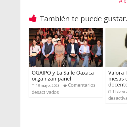
Ale
También te puede gustar.
OGAIPO y La Salle Oaxaca
Valora
organizan panel
mesas d
docent
Comentarios
19 mayo, 2023
desactivados
1 febrer
desactiv