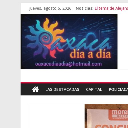
jueves, agosto 6, 2026
Noticias:
El tema de Alejan
Promete SEGOB in
Bajo amenazas, S
“Amenazamos, no
Banda de fraudes
LAS DESTACADAS
CAPITAL
POLICIAC