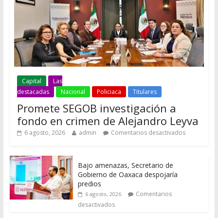
Capital
Las
destacadas
Nacional
Policiaca
Titulares
Promete SEGOB investigación a
fondo en crimen de Alejandro Leyva
6 agosto, 2026
admin
Comentarios desactivados
Bajo amenazas, Secretario de
Gobierno de Oaxaca despojaría
predios
Comentarios
6 agosto, 2026
desactivados