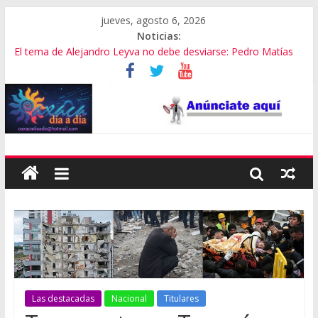
jueves, agosto 6, 2026
Noticias:
El tema de Alejandro Leyva no debe desviarse: Pedro Matías
Promete SEGOB investigación a fondo en crimen de Alejandro
Leyva
Bajo amenazas, Secretario de Gobierno de Oaxaca despojaría
predios
“Amenazamos, no dialogamos”
Banda de fraudes financieros operaba desde un Toks
Las destacadas
Nacional
Titulares