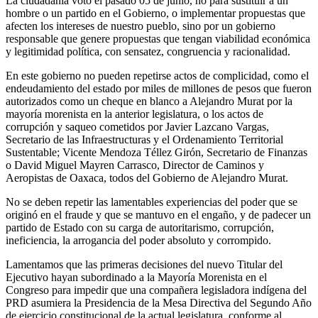
La ciudadanía votó el pasado 05 de junio, no para sustituir a un
hombre o un partido en el Gobierno, o implementar propuestas que
afecten los intereses de nuestro pueblo, sino por un gobierno
responsable que genere propuestas que tengan viabilidad económica
y legitimidad política, con sensatez, congruencia y racionalidad.
En este gobierno no pueden repetirse actos de complicidad, como el
endeudamiento del estado por miles de millones de pesos que fueron
autorizados como un cheque en blanco a Alejandro Murat por la
mayoría morenista en la anterior legislatura, o los actos de
corrupción y saqueo cometidos por Javier Lazcano Vargas,
Secretario de las Infraestructuras y el Ordenamiento Territorial
Sustentable; Vicente Mendoza Téllez Girón, Secretario de Finanzas
o David Miguel Mayren Carrasco, Director de Caminos y
Aeropistas de Oaxaca, todos del Gobierno de Alejandro Murat.
No se deben repetir las lamentables experiencias del poder que se
originó en el fraude y que se mantuvo en el engaño, y de padecer un
partido de Estado con su carga de autoritarismo, corrupción,
ineficiencia, la arrogancia del poder absoluto y corrompido.
Lamentamos que las primeras decisiones del nuevo Titular del
Ejecutivo hayan subordinado a la Mayoría Morenista en el
Congreso para impedir que una compañera legisladora indígena del
PRD asumiera la Presidencia de la Mesa Directiva del Segundo Año
de ejercicio constitucional de la actual legislatura, conforme al