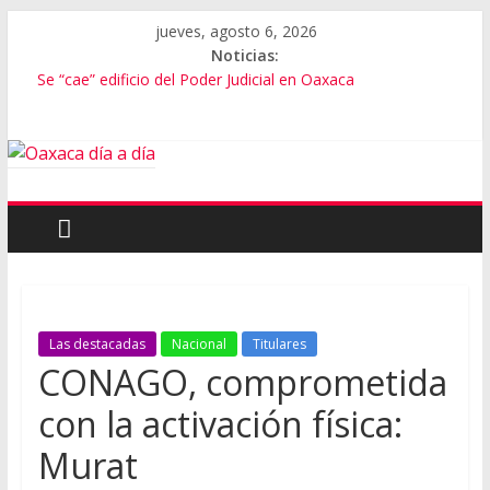
jueves, agosto 6, 2026
Noticias:
Se “cae” edificio del Poder Judicial en Oaxaca
Exámenes fallidos en Oaxaca
Oaxaca se suma a la Jornada Nacional de Reforestación
Cómo cuidar el presupuesto familiar en el regreso a clases
Inaugura Salomón ExpoMar 2026
Las destacadas
Nacional
Titulares
CONAGO, comprometida
con la activación física:
Murat