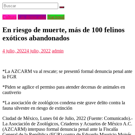
Cultura
Las destacadas
Nacional
En riesgo de muerte, más de 100 felinos
exóticos abandonados
4 julio, 2022
4 julio, 2022
admin
*La AZCARM va al rescate; se presentó formal denuncia penal ante
la FGR
*Piden se agilice el permiso para atender decenas de animales en
cautiverio
*La asociación de zoológicos condena este grave delito contra la
fauna silvestre en riesgo de extinción
Ciudad de México, Lunes 04 de Julio, 2022 (Fuente: Comunicado).-
La Asociación de Zoológicos, Criaderos y Acuarios de México A.C.
(AZCARM) interpuso formal denuncia penal ante la Fiscalía
General de la República (FGR) contra de Eduardo Mauricio Moisés