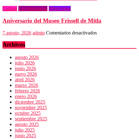
Quialana,
Cultura
Las destacadas
Municipios
expuesta
al
Aniversario del Museo Frissell de Mitla
plagio
en
7 agosto, 2026
admin
Comentarios desactivados
Aniversario
del
Archivos
Museo
Frissell
agosto 2026
de
julio 2026
Mitla
junio 2026
mayo 2026
abril 2026
marzo 2026
febrero 2026
enero 2026
diciembre 2025
noviembre 2025
octubre 2025
septiembre 2025
agosto 2025
julio 2025
junio 2025