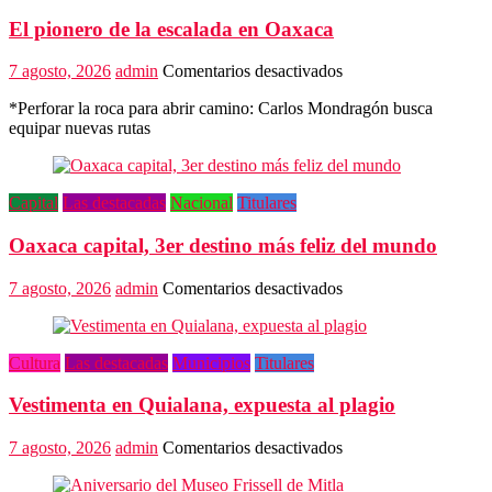
El pionero de la escalada en Oaxaca
en
7 agosto, 2026
admin
Comentarios desactivados
El
*Perforar la roca para abrir camino: Carlos Mondragón busca
pionero
equipar nuevas rutas
de
la
escalada
en
Capital
Las destacadas
Nacional
Titulares
Oaxaca
Oaxaca capital, 3er destino más feliz del mundo
en
7 agosto, 2026
admin
Comentarios desactivados
Oaxaca
capital,
3er
Cultura
Las destacadas
Municipios
Titulares
destino
más
Vestimenta en Quialana, expuesta al plagio
feliz
del
mundo
en
7 agosto, 2026
admin
Comentarios desactivados
Vestimenta
en