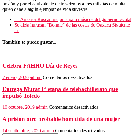
prisión y por el equivalente de trescientos a tres mil días de multa a
quien dañe a algún ejemplar de vida silvestre.
← Anterior
Buscan mejoras para músicos del gobierno estatal
Se aleja huracán “Bonnie” de las costas de Oaxaca
Siguiente
→
También te puede gustar...
Celebra FAHHO Día de Reyes
en
7 enero, 2020
admin
Comentarios desactivados
Celebra
FAHHO
Entrega Murat 1ª etapa de telebachillerato que
Día
impulsó Toledo
de
Reyes
en
10 octubre, 2019
admin
Comentarios desactivados
Entrega
Murat
A prisión otro probable homicida de una mujer
1ª
etapa
en
14 septiembre, 2020
admin
Comentarios desactivados
de