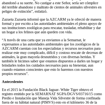
abandonó a su suerte. No castigar a este Señor, sería ser cómplice
del terrible abandono y maltrato de cientos de animales silvestres en
peligro de extinción”, enfatizó.
Zazueta Zazueta informó que la AZCARM ya le ofreció de manera
formal y por escrito a las autoridades ambientales el pleno apoyo de
sus instituciones zoológicas para rescatar, trasladar, rehabilitar y dar
un hogar a los felinos que aún queden con vida.
“A través de una carta que ya enviamos a la Semarnat, le
expresamos a las autoridades ambientales que los zoológicos de la
AZCARM cuentan con los especialistas y recursos necesarios para
realizar este muy complicado, difícil y costoso rescate de decenas de
animales, la gran mayoría desnutridos y con diversas heridas. Y
también le hicimos saber que estamos dispuestos a darles un hogar y
brindarles todos los cuidados necesarios para su bienestar, aun
cuando estamos conscientes que esto lo haremos con nuestros
propios recursos”.
Antecedentes
En el 2015 la Fundación Black Jaguar- White Tiger obtuvo el
registro emitido por la SEMARNAT SGPA/DGVS/03716/15 como
Predio e Instalación que Maneja Vida Silvestre de forma confinada
fuera de su hábitat natural (PIMVS) esto en el kilómetro 36 de la