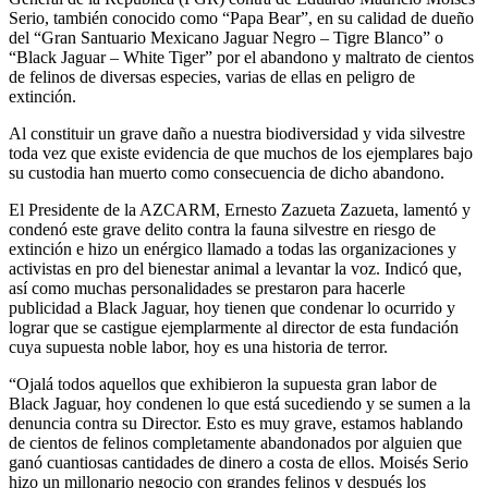
Serio, también conocido como “Papa Bear”, en su calidad de dueño
del “Gran Santuario Mexicano Jaguar Negro – Tigre Blanco” o
“Black Jaguar – White Tiger” por el abandono y maltrato de cientos
de felinos de diversas especies, varias de ellas en peligro de
extinción.
Al constituir un grave daño a nuestra biodiversidad y vida silvestre
toda vez que existe evidencia de que muchos de los ejemplares bajo
su custodia han muerto como consecuencia de dicho abandono.
El Presidente de la AZCARM, Ernesto Zazueta Zazueta, lamentó y
condenó este grave delito contra la fauna silvestre en riesgo de
extinción e hizo un enérgico llamado a todas las organizaciones y
activistas en pro del bienestar animal a levantar la voz. Indicó que,
así como muchas personalidades se prestaron para hacerle
publicidad a Black Jaguar, hoy tienen que condenar lo ocurrido y
lograr que se castigue ejemplarmente al director de esta fundación
cuya supuesta noble labor, hoy es una historia de terror.
“Ojalá todos aquellos que exhibieron la supuesta gran labor de
Black Jaguar, hoy condenen lo que está sucediendo y se sumen a la
denuncia contra su Director. Esto es muy grave, estamos hablando
de cientos de felinos completamente abandonados por alguien que
ganó cuantiosas cantidades de dinero a costa de ellos. Moisés Serio
hizo un millonario negocio con grandes felinos y después los