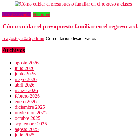
se
suma
Las destacadas
Nacional
a
la
Cómo cuidar el presupuesto familiar en el regreso a cl
Jornada
Nacional
de
en
5 agosto, 2026
admin
Comentarios desactivados
Reforestación
Cómo
cuidar
Archivos
el
presupuesto
agosto 2026
familiar
julio 2026
en
junio 2026
el
mayo 2026
regreso
abril 2026
a
marzo 2026
clases
febrero 2026
enero 2026
diciembre 2025
noviembre 2025
octubre 2025
septiembre 2025
agosto 2025
julio 2025