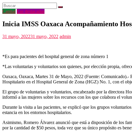
Capital
Las destacadas
Inicia IMSS Oaxaca Acompañamiento Hosp
31 mayo, 2022
31 mayo, 2022
admin
*Es para pacientes del hospital general de zona número 1
*Las voluntarias y voluntarios son quienes, por elección propia, ofre
Oaxaca, Oaxaca, Martes 31 de Mayo, 2022 (Fuente: Comunicado).- P
Hospitalario en el Hospital General de Zona (HGZ) No. 1, con el objeti
El grupo de voluntarias y voluntarios, encabezado por la directora H
informó a las mujeres sobre los recursos con los que colabora el volu
Durante la visita a las pacientes, se explicó que los grupos voluntari
estancia en los entornos hospitalarios.
Asimismo, Romero Álvarez anunció que está a disposición de los famil
por la cantidad de $50 pesos, toda vez que su único propósito es benef