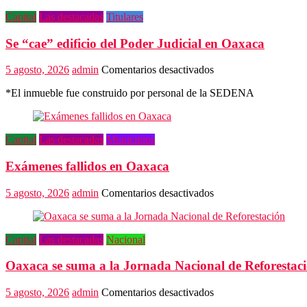
Capital
Las destacadas
Titulares
Se “cae” edificio del Poder Judicial en Oaxaca
en
5 agosto, 2026
admin
Comentarios desactivados
Se
*El inmueble fue construido por personal de la SEDENA
“cae”
edificio
del
Poder
Capital
Las destacadas
Municipios
Judicial
en
Exámenes fallidos en Oaxaca
Oaxaca
en
5 agosto, 2026
admin
Comentarios desactivados
Exámenes
fallidos
en
Capital
Las destacadas
Nacional
Oaxaca
Oaxaca se suma a la Jornada Nacional de Reforestac
en
5 agosto, 2026
admin
Comentarios desactivados
Oaxaca