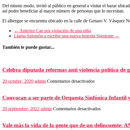
Del mismo modo, invitó al público en general a visitar el bazar ubica
así poder beneficiar al mayor número de personas que lo necesitan.
El albergue se encuentra ubicado en la calle de Genaro V. Vásquez N
← Anterior
Cae por violación de una niña
Llama Salomón a escribir una nueva historia
Siguiente →
También te puede gustar...
Celebra diputada reformas anti violencia política de 
en
20 octubre, 2020
admin
Comentarios desactivados
Celebra
diputada
reformas
Convocan a ser parte de Orquesta Sinfónica Infantil 
anti
violencia
en
20 septiembre, 2022
admin
Comentarios desactivados
política
Convocan
de
a
género
ser
Vale más la vida de la gente que de un delincuente:
parte