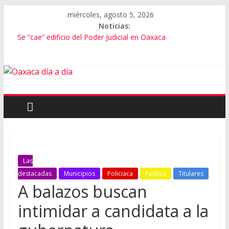
miércoles, agosto 5, 2026
Noticias:
Se “cae” edificio del Poder Judicial en Oaxaca
Exámenes fallidos en Oaxaca
Oaxaca se suma a la Jornada Nacional de Reforestación
Cómo cuidar el presupuesto familiar en el regreso a clases
Inaugura Salomón ExpoMar 2026
Las
destacadas
Municipios
Policiaca
Politica
Titulares
A balazos buscan
intimidar a candidata a la