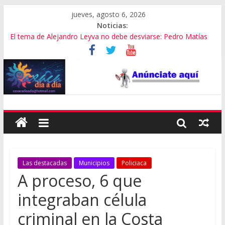
jueves, agosto 6, 2026
Noticias:
El tema de Alejandro Leyva no debe desviarse: Pedro Matías
Promete SEGOB investigación a fondo en crimen de Alejandro
Leyva
Bajo amenazas, Secretario de Gobierno de Oaxaca despojaría
predios
“Amenazamos, no dialogamos”
Banda de fraudes financieros operaba desde un Toks
Las destacadas
Municipios
Policiaca
A proceso, 6 que
integraban célula
criminal en la Costa