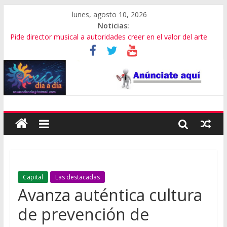
lunes, agosto 10, 2026
Noticias:
Pide director musical a autoridades creer en el valor del arte
SEP Oaxaca admite fallas en algoritmos y vulneración de
datos
Advierten de riesgos por consumo que viene de EU
Violencia imparable en Juchitán: 4 muertos
Cumple gobernador de Oaxaca con rehabilitación de carretera
Capital
Las destacadas
Avanza auténtica cultura
de prevención de