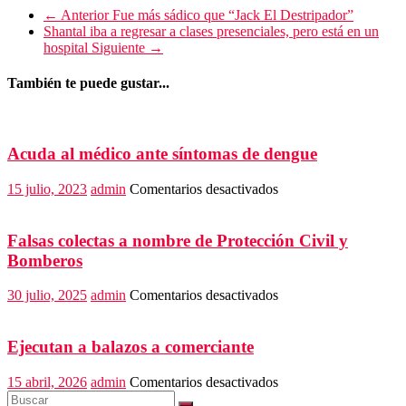
← Anterior
Fue más sádico que “Jack El Destripador”
Shantal iba a regresar a clases presenciales, pero está en un
hospital
Siguiente →
También te puede gustar...
Acuda al médico ante síntomas de dengue
en
15 julio, 2023
admin
Comentarios desactivados
Acuda
al
médico
Falsas colectas a nombre de Protección Civil y
ante
Bomberos
síntomas
de
en
30 julio, 2025
admin
Comentarios desactivados
dengue
Falsas
colectas
a
Ejecutan a balazos a comerciante
nombre
de
en
15 abril, 2026
admin
Comentarios desactivados
Protección
Ejecutan