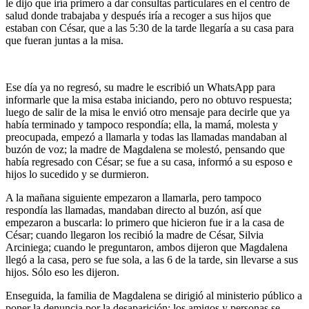
le dijo que iría primero a dar consultas particulares en el centro de
salud donde trabajaba y después iría a recoger a sus hijos que
estaban con César, que a las 5:30 de la tarde llegaría a su casa para
que fueran juntas a la misa.
Ese día ya no regresó, su madre le escribió un WhatsApp para
informarle que la misa estaba iniciando, pero no obtuvo respuesta;
luego de salir de la misa le envió otro mensaje para decirle que ya
había terminado y tampoco respondía; ella, la mamá, molesta y
preocupada, empezó a llamarla y todas las llamadas mandaban al
buzón de voz; la madre de Magdalena se molestó, pensando que
había regresado con César; se fue a su casa, informó a su esposo e
hijos lo sucedido y se durmieron.
A la mañana siguiente empezaron a llamarla, pero tampoco
respondía las llamadas, mandaban directo al buzón, así que
empezaron a buscarla: lo primero que hicieron fue ir a la casa de
César; cuando llegaron los recibió la madre de César, Silvia
Arciniega; cuando le preguntaron, ambos dijeron que Magdalena
llegó a la casa, pero se fue sola, a las 6 de la tarde, sin llevarse a sus
hijos. Sólo eso les dijeron.
Enseguida, la familia de Magdalena se dirigió al ministerio público a
poner la denuncia por la desaparición; los amigos y personas se