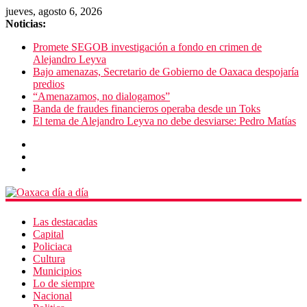
jueves, agosto 6, 2026
Noticias:
Promete SEGOB investigación a fondo en crimen de
Alejandro Leyva
Bajo amenazas, Secretario de Gobierno de Oaxaca despojaría
predios
“Amenazamos, no dialogamos”
Banda de fraudes financieros operaba desde un Toks
El tema de Alejandro Leyva no debe desviarse: Pedro Matías
Las destacadas
Capital
Policiaca
Cultura
Municipios
Lo de siempre
Nacional