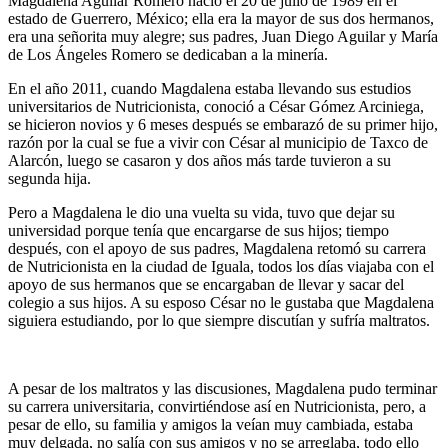
Magdalena Aguilar Romero nació el 20 de julio de 1989 en el
estado de Guerrero, México; ella era la mayor de sus dos hermanos,
era una señorita muy alegre; sus padres, Juan Diego Aguilar y María
de Los Ángeles Romero se dedicaban a la minería.
En el año 2011, cuando Magdalena estaba llevando sus estudios
universitarios de Nutricionista, conoció a César Gómez Arciniega,
se hicieron novios y 6 meses después se embarazó de su primer hijo,
razón por la cual se fue a vivir con César al municipio de Taxco de
Alarcón, luego se casaron y dos años más tarde tuvieron a su
segunda hija.
Pero a Magdalena le dio una vuelta su vida, tuvo que dejar su
universidad porque tenía que encargarse de sus hijos; tiempo
después, con el apoyo de sus padres, Magdalena retomó su carrera
de Nutricionista en la ciudad de Iguala, todos los días viajaba con el
apoyo de sus hermanos que se encargaban de llevar y sacar del
colegio a sus hijos. A su esposo César no le gustaba que Magdalena
siguiera estudiando, por lo que siempre discutían y sufría maltratos.
A pesar de los maltratos y las discusiones, Magdalena pudo terminar
su carrera universitaria, convirtiéndose así en Nutricionista, pero, a
pesar de ello, su familia y amigos la veían muy cambiada, estaba
muy delgada, no salía con sus amigos y no se arreglaba, todo ello