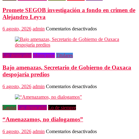
Promete SEGOB investigación a fondo en crimen de
Alejandro Leyva
en
6 agosto, 2026
admin
Comentarios desactivados
Promete
SEGOB
investigación
a
Las destacadas
Municipios
Titulares
fondo
en
Bajo amenazas, Secretario de Gobierno de Oaxaca
crimen
de
despojaría predios
Alejandro
Leyva
en
6 agosto, 2026
admin
Comentarios desactivados
Bajo
amenazas,
Secretario
Capital
Las destacadas
Lo de siempre
de
Gobierno
“Amenazamos, no dialogamos”
de
Oaxaca
despojaría
en
6 agosto, 2026
admin
Comentarios desactivados
predios
“Amenazamos,