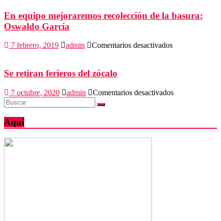
de
innovación
En equipo mejoraremos recolección de la basura:
se
Oswaldo García
reúnen
en
en
7 febrero, 2019
admin
Comentarios desactivados
Expo
En
Agroalimentaria
equipo
mejoraremos
Se retiran ferieros del zócalo
recolección
de
en
7 octubre, 2020
admin
Comentarios desactivados
la
Se
basura:
retiran
Oswaldo
ferieros
Aquí
García
del
zócalo