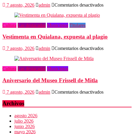
en
7 agosto, 2026
admin
Comentarios desactivados
Oaxaca
capital,
3er
Cultura
Las destacadas
Municipios
Titulares
destino
más
Vestimenta en Quialana, expuesta al plagio
feliz
del
mundo
en
7 agosto, 2026
admin
Comentarios desactivados
Vestimenta
en
Quialana,
Cultura
Las destacadas
Municipios
expuesta
al
Aniversario del Museo Frissell de Mitla
plagio
en
7 agosto, 2026
admin
Comentarios desactivados
Aniversario
del
Archivos
Museo
Frissell
agosto 2026
de
julio 2026
Mitla
junio 2026
mayo 2026