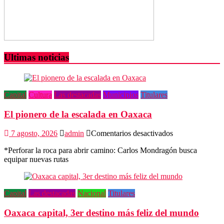
Ultimas noticias
Capital
Cultura
Las destacadas
Municipios
Titulares
El pionero de la escalada en Oaxaca
en
7 agosto, 2026
admin
Comentarios desactivados
El
*Perforar la roca para abrir camino: Carlos Mondragón busca
pionero
equipar nuevas rutas
de
la
escalada
en
Capital
Las destacadas
Nacional
Titulares
Oaxaca
Oaxaca capital, 3er destino más feliz del mundo