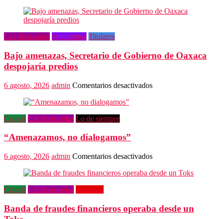
Promete
SEGOB
investigación
a
Las destacadas
Municipios
Titulares
fondo
en
Bajo amenazas, Secretario de Gobierno de Oaxaca
crimen
de
despojaría predios
Alejandro
Leyva
en
6 agosto, 2026
admin
Comentarios desactivados
Bajo
amenazas,
Secretario
Capital
Las destacadas
Lo de siempre
de
Gobierno
“Amenazamos, no dialogamos”
de
Oaxaca
despojaría
en
6 agosto, 2026
admin
Comentarios desactivados
predios
“Amenazamos,
no
dialogamos”
Capital
Las destacadas
Policiaca
Banda de fraudes financieros operaba desde un