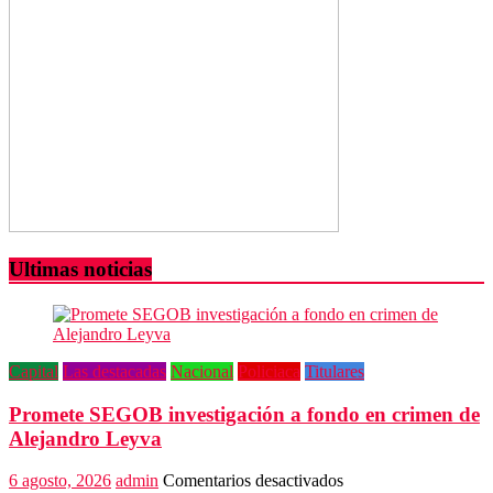
Grande
tras
agresión
Ultimas noticias
Capital
Las destacadas
Nacional
Policiaca
Titulares
Promete SEGOB investigación a fondo en crimen de
Alejandro Leyva
en
6 agosto, 2026
admin
Comentarios desactivados