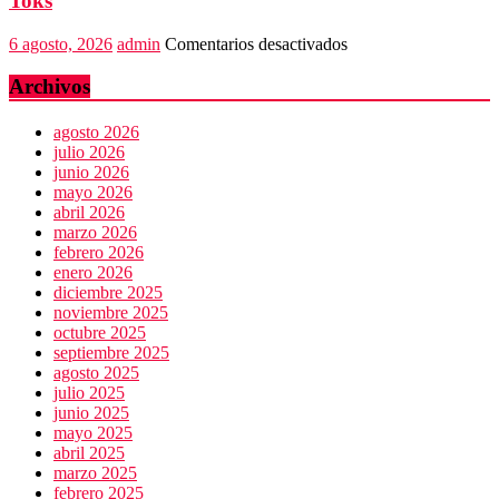
Toks
en
6 agosto, 2026
admin
Comentarios desactivados
Banda
de
Archivos
fraudes
financieros
agosto 2026
operaba
julio 2026
desde
junio 2026
un
mayo 2026
Toks
abril 2026
marzo 2026
febrero 2026
enero 2026
diciembre 2025
noviembre 2025
octubre 2025
septiembre 2025
agosto 2025
julio 2025
junio 2025
mayo 2025
abril 2025
marzo 2025
febrero 2025