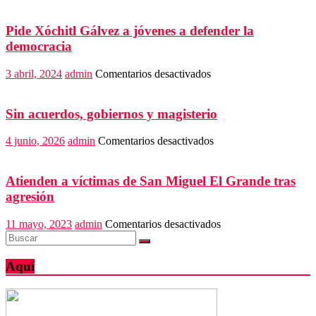
Pide Xóchitl Gálvez a jóvenes a defender la
democracia
en
3 abril, 2024
admin
Comentarios desactivados
Pide
Xóchitl
Gálvez
Sin acuerdos, gobiernos y magisterio
a
jóvenes
en
4 junio, 2026
admin
Comentarios desactivados
a
Sin
defender
acuerdos,
la
gobiernos
Atienden a víctimas de San Miguel El Grande tras
democracia
y
agresión
magisterio
en
11 mayo, 2023
admin
Comentarios desactivados
Atienden
a
víctimas
Aquí
de
San
Miguel
El