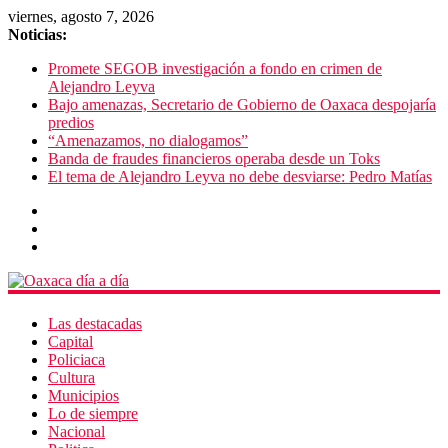
viernes, agosto 7, 2026
Noticias:
Promete SEGOB investigación a fondo en crimen de
Alejandro Leyva
Bajo amenazas, Secretario de Gobierno de Oaxaca despojaría
predios
“Amenazamos, no dialogamos”
Banda de fraudes financieros operaba desde un Toks
El tema de Alejandro Leyva no debe desviarse: Pedro Matías
Las destacadas
Capital
Policiaca
Cultura
Municipios
Lo de siempre
Nacional