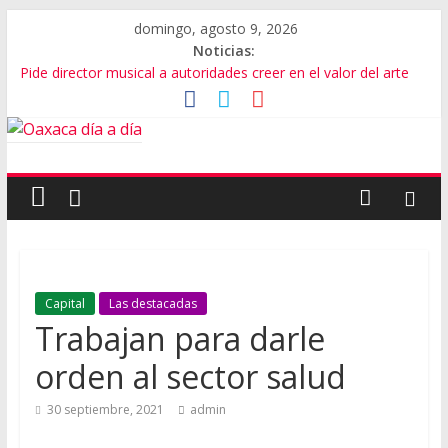
domingo, agosto 9, 2026
Noticias:
Pide director musical a autoridades creer en el valor del arte
SEP Oaxaca admite fallas en algoritmos y vulneración de
datos
Advierten de riesgos por consumo que viene de EU
Violencia imparable en Juchitán: 4 muertos
Cumple gobernador de Oaxaca con rehabilitación de carretera
Capital
Las destacadas
Trabajan para darle
orden al sector salud
30 septiembre, 2021
admin