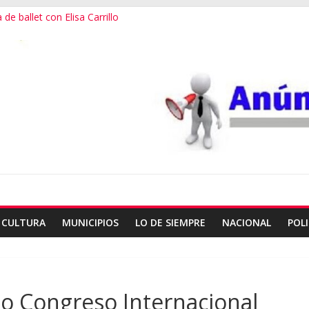
de ballet con Elisa Carrillo
 escalada en Oaxaca
3er destino más feliz del mundo
ialana, expuesta al plagio
useo Frissell de Mitla
CULTURA
MUNICIPIOS
LO DE SIEMPRE
NACIONAL
POLI
o Congreso Internacional