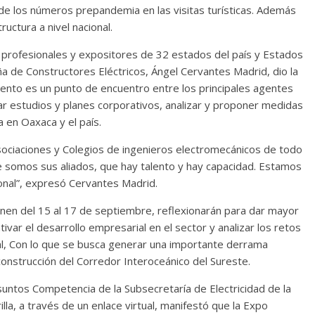
e los números prepandemia en las visitas turísticas. Además
uctura a nivel nacional.
re profesionales y expositores de 32 estados del país y Estados
a de Constructores Eléctricos, Ángel Cervantes Madrid, dio la
vento es un punto de encuentro entre los principales agentes
lar estudios y planes corporativos, analizar y proponer medidas
a en Oaxaca y el país.
ociaciones y Colegios de ingenieros electromecánicos de todo
e somos sus aliados, que hay talento y hay capacidad. Estamos
onal”, expresó Cervantes Madrid.
nen del 15 al 17 de septiembre, reflexionarán para dar mayor
ivar el desarrollo empresarial en el sector y analizar los retos
bal, Con lo que se busca generar una importante derrama
construcción del Corredor Interoceánico del Sureste.
Asuntos Competencia de la Subsecretaría de Electricidad de la
lla, a través de un enlace virtual, manifestó que la Expo