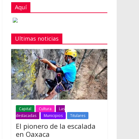
Aquí
Ultimas noticias
Capital
Cultura
Las
destacadas
Municipios
Titulares
El pionero de la escalada
en Oaxaca