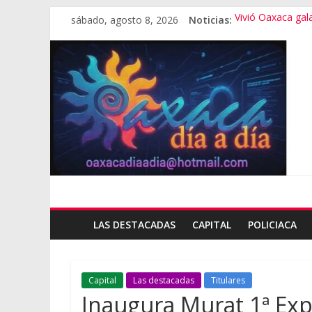
sábado, agosto 8, 2026
Noticias:
Vivió Oaxaca gala 
El pionero de la
Oaxaca capital, 
Vestimenta en Qu
Aniversario del M
LAS DESTACADAS
CAPITAL
POLICIACA
Capital
Las destacadas
Titulares
Inaugura Murat 1ª Exp