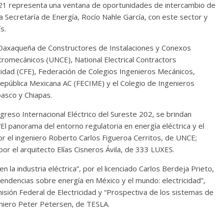
2021 representa una ventana de oportunidades de intercambio de
la Secretaría de Energía, Rocío Nahle García, con este sector y
s.
n Oaxaqueña de Constructores de Instalaciones y Conexos
romecánicos (UNCE), National Electrical Contractors
cidad (CFE), Federación de Colegios Ingenieros Mecánicos,
 República Mexicana AC (FECIME) y el Colegio de Ingenieros
basco y Chiapas.
reso Internacional Eléctrico del Sureste 202, se brindan
El panorama del entorno regulatoria en energía eléctrica y el
r el ingeniero Roberto Carlos Figueroa Cerritos, de UNCE;
por el arquitecto Elías Cisneros Ávila, de 333 LUXES.
en la industria eléctrica”, por el licenciado Carlos Berdeja Prieto,
endencias sobre energía en México y el mundo: electricidad”,
isión Federal de Electricidad y “Prospectiva de los sistemas de
niero Peter Petersen, de TESLA.