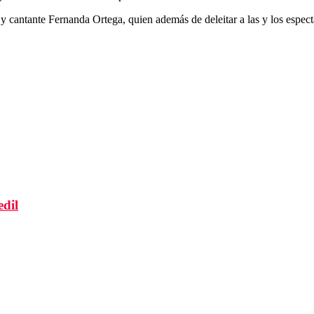
o y cantante Fernanda Ortega, quien además de deleitar a las y los espe
edil
a