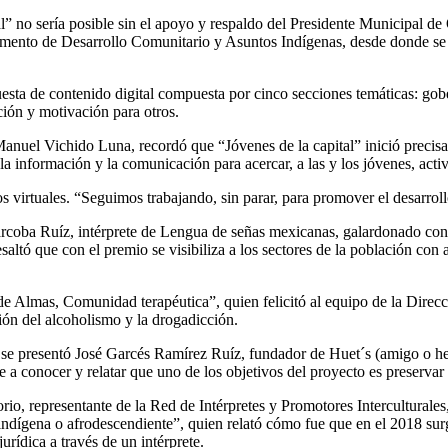
” no sería posible sin el apoyo y respaldo del Presidente Municipal de
mento de Desarrollo Comunitario y Asuntos Indígenas, desde donde se 
ta de contenido digital compuesta por cinco secciones temáticas: gober
ción y motivación para otros.
Manuel Vichido Luna, recordó que “Jóvenes de la capital” inició preci
 información y la comunicación para acercar, a las y los jóvenes, activ
s virtuales. “Seguimos trabajando, sin parar, para promover el desarroll
arcoba Ruíz, intérprete de Lengua de señas mexicanas, galardonado con
saltó que con el premio se visibiliza a los sectores de la población con
Almas, Comunidad terapéutica”, quien felicitó al equipo de la Direcci
ión del alcoholismo y la drogadicción.
 se presentó José Garcés Ramírez Ruíz, fundador de Huet´s (amigo o h
 a conocer y relatar que uno de los objetivos del proyecto es preservar
rio, representante de la Red de Intérpretes y Promotores Intercultural
indígena o afrodescendiente”, quien relató cómo fue que en el 2018 surgi
urídica a través de un intérprete.