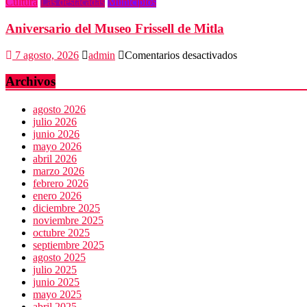
Cultura
Las destacadas
Municipios
expuesta
al
Aniversario del Museo Frissell de Mitla
plagio
en
7 agosto, 2026
admin
Comentarios desactivados
Aniversario
del
Archivos
Museo
Frissell
agosto 2026
de
julio 2026
Mitla
junio 2026
mayo 2026
abril 2026
marzo 2026
febrero 2026
enero 2026
diciembre 2025
noviembre 2025
octubre 2025
septiembre 2025
agosto 2025
julio 2025
junio 2025
mayo 2025
abril 2025