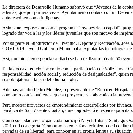
La directora de Desarrollo Humano subrayó que “Jóvenes de la capital
además, que por primera vez el Ayuntamiento contara con un Departa
autodescriben como indígenas.
Asimismo, expuso que con el programa “Jóvenes de la capital”, propues
logrado dar voz a las y los líderes juveniles que son motivo de inspira
Por su parte el Subdirector de Juventud, Deporte y Recreación, José 
COVID-19 llevó al Gobierno Municipal a explotar las tecnologías de la
Así, durante la emergencia sanitaria se han realizado más de 50 evento
En la doceava edición se contó con la participación de Yoliztlaman C
responsabilidad, acción social y reducción de desigualdades”, quien re
sea obligatoria a la par del idioma inglés.
Además, acudió Pedro Méndez, representante de “Renacer: Hospital de 
compartió con la audiencia que su proyecto está abocado a la prevenc
Para mostrar proyectos de emprendimiento desarrollados por jóvenes,
temática de San Vicente Coatlán, quien agradeció el espacio para darse
Como sociedad civil organizada participó Nayeli Liliana Santiago Oso
2021 en la categoría “Compromiso en el fortalecimiento de la cultura 
privadas de su libertad, para conocer en su propia lengua su situación j