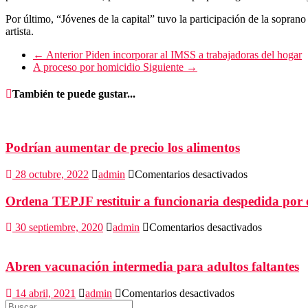
Por último, “Jóvenes de la capital” tuvo la participación de la sopran
artista.
← Anterior
Piden incorporar al IMSS a trabajadoras del hogar
A proceso por homicidio
Siguiente →
También te puede gustar...
Podrían aumentar de precio los alimentos
en
28 octubre, 2022
admin
Comentarios desactivados
Podrían
aumentar
Ordena TEPJF restituir a funcionaria despedida por 
de
precio
en
30 septiembre, 2020
admin
Comentarios desactivados
los
Ordena
alimentos
TEPJF
restituir
Abren vacunación intermedia para adultos faltantes
a
funcionari
en
14 abril, 2021
admin
Comentarios desactivados
despedida
Abren