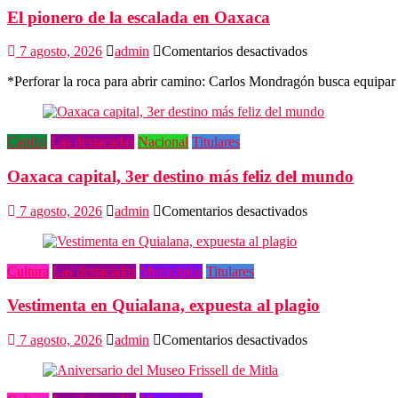
El pionero de la escalada en Oaxaca
en
7 agosto, 2026
admin
Comentarios desactivados
El
*Perforar la roca para abrir camino: Carlos Mondragón busca equipar
pionero
de
la
escalada
Capital
Las destacadas
Nacional
Titulares
en
Oaxaca
Oaxaca capital, 3er destino más feliz del mundo
en
7 agosto, 2026
admin
Comentarios desactivados
Oaxaca
capital,
3er
Cultura
Las destacadas
Municipios
Titulares
destino
más
Vestimenta en Quialana, expuesta al plagio
feliz
del
mundo
en
7 agosto, 2026
admin
Comentarios desactivados
Vestimenta
en
Quialana,