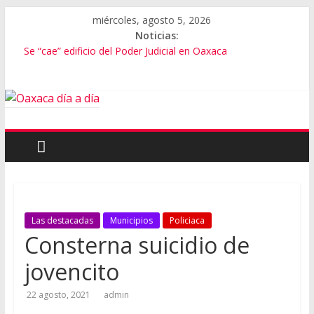
miércoles, agosto 5, 2026
Noticias:
Se “cae” edificio del Poder Judicial en Oaxaca
Exámenes fallidos en Oaxaca
Oaxaca se suma a la Jornada Nacional de Reforestación
Cómo cuidar el presupuesto familiar en el regreso a clases
Inaugura Salomón ExpoMar 2026
Las destacadas
Municipios
Policiaca
Consterna suicidio de
jovencito
22 agosto, 2021
admin