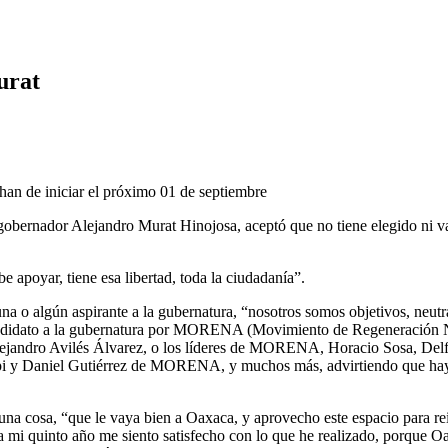
urat
han de iniciar el próximo 01 de septiembre
bernador Alejandro Murat Hinojosa, aceptó que no tiene elegido ni va d
 apoyar, tiene esa libertad, toda la ciudadanía”.
guna o algún aspirante a la gubernatura, “nosotros somos objetivos, ne
andidato a la gubernatura por MORENA (Movimiento de Regeneración Naci
, Alejandro Avilés Álvarez, o los líderes de MORENA, Horacio Sosa, De
epi y Daniel Gutiérrez de MORENA, y muchos más, advirtiendo que hay 
a cosa, “que le vaya bien a Oaxaca, y aprovecho este espacio para rei
 a mi quinto año me siento satisfecho con lo que he realizado, porque O