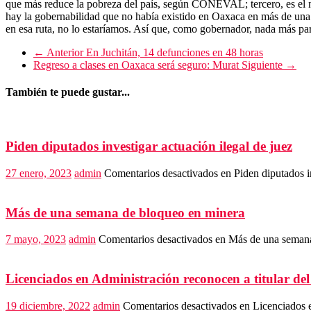
que más reduce la pobreza del país, según CONEVAL; tercero, es el no
hay la gobernabilidad que no había existido en Oaxaca en más de una déc
en esa ruta, no lo estaríamos. Así que, como gobernador, nada más para
← Anterior
En Juchitán, 14 defunciones en 48 horas
Regreso a clases en Oaxaca será seguro: Murat
Siguiente →
También te puede gustar...
Piden diputados investigar actuación ilegal de juez
27 enero, 2023
admin
Comentarios desactivados
en Piden diputados in
Más de una semana de bloqueo en minera
7 mayo, 2023
admin
Comentarios desactivados
en Más de una semana
Licenciados en Administración reconocen a titular del
19 diciembre, 2022
admin
Comentarios desactivados
en Licenciados e