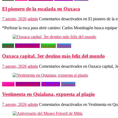
El pionero de la escalada en Oaxaca
7 agosto, 2026
admin
Comentarios desactivados
en El pionero de la 
*Perforar la roca para abrir camino: Carlos Mondragón busca equipar
Capital
Las destacadas
Nacional
Titulares
Oaxaca capital, 3er destino más feliz del mundo
7 agosto, 2026
admin
Comentarios desactivados
en Oaxaca capital, 3
Cultura
Las destacadas
Municipios
Titulares
Vestimenta en Quialana, expuesta al plagio
7 agosto, 2026
admin
Comentarios desactivados
en Vestimenta en Qui