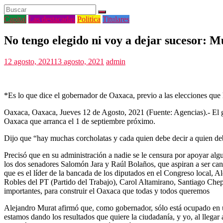
Capital
Las destacadas
Politica
Titulares
No tengo elegido ni voy a dejar sucesor: M
12 agosto, 2021
13 agosto, 2021
admin
*Es lo que dice el gobernador de Oaxaca, previo a las elecciones que 
Oaxaca, Oaxaca, Jueves 12 de Agosto, 2021 (Fuente: Agencias).- El go
Oaxaca que arranca el 1 de septiembre próximo.
Dijo que “hay muchas corcholatas y cada quien debe decir a quien debe
Precisó que en su administración a nadie se le censura por apoyar al
los dos senadores Salomón Jara y Raúl Bolaños, que aspiran a ser c
que es el líder de la bancada de los diputados en el Congreso local
Robles del PT (Partido del Trabajo), Carol Altamirano, Santiago Ch
importantes, para construir el Oaxaca que todas y todos queremos
Alejandro Murat afirmó que, como gobernador, sólo está ocupado en un
estamos dando los resultados que quiere la ciudadanía, y yo, al llegar