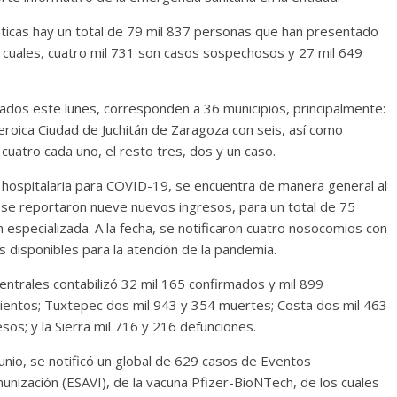
ticas hay un total de 79 mil 837 personas que han presentado
as cuales, cuatro mil 731 son casos sospechosos y 27 mil 649
ados este lunes, corresponden a 36 municipios, principalmente:
roica Ciudad de Juchitán de Zaragoza con seis, así como
uatro cada uno, el resto tres, dos y un caso.
d hospitalaria para COVID-19, se encuentra de manera general al
 se reportaron nueve nuevos ingresos, para un total de 75
especializada. A la fecha, se notificaron cuatro nosocomios con
 disponibles para la atención de la pandemia.
 Centrales contabilizó 32 mil 165 confirmados y mil 899
imientos; Tuxtepec dos mil 943 y 354 muertes; Costa dos mil 463
sos; y la Sierra mil 716 y 216 defunciones.
unio, se notificó un global de 629 casos de Eventos
unización (ESAVI), de la vacuna Pfizer-BioNTech, de los cuales