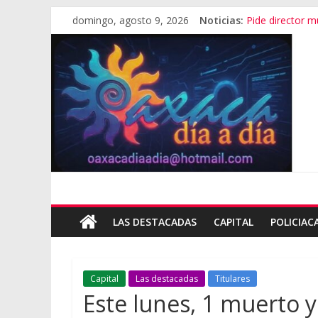
domingo, agosto 9, 2026
Noticias:
Pide director mu
SEP Oaxaca admi
Advierten de r
Violencia impar
Cumple goberna
LAS DESTACADAS
CAPITAL
POLICIAC
Capital
Las destacadas
Titulares
Este lunes, 1 muerto 