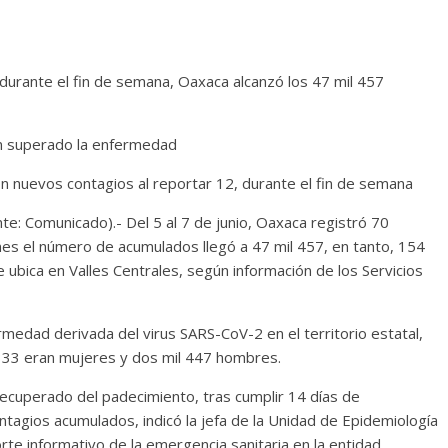
urante el fin de semana, Oaxaca alcanzó los 47 mil 457
an superado la enfermedad
on nuevos contagios al reportar 12, durante el fin de semana
e: Comunicado).- Del 5 al 7 de junio, Oaxaca registró 70
es el número de acumulados llegó a 47 mil 457, en tanto, 154
e ubica en Valles Centrales, según información de los Servicios
medad derivada del virus SARS-CoV-2 en el territorio estatal,
l 333 eran mujeres y dos mil 447 hombres.
recuperado del padecimiento, tras cumplir 14 días de
ontagios acumulados, indicó la jefa de la Unidad de Epidemiología
te informativo de la emergencia sanitaria en la entidad.