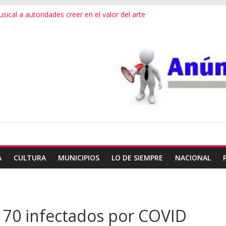
sical a autoridades creer en el valor del arte
te fallas en algoritmos y vulneración de datos
iesgos por consumo que viene de EU
able en Juchitán: 4 muertos
dor de Oaxaca con rehabilitación de carretera
A
CULTURA
MUNICIPIOS
LO DE SIEMPRE
NACIONAL
y 70 infectados por COVID