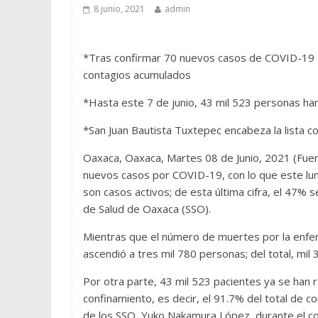
8 junio, 2021
admin
*Tras confirmar 70 nuevos casos de COVID-19 d
contagios acumulados
*Hasta este 7 de junio, 43 mil 523 personas h
*San Juan Bautista Tuxtepec encabeza la lista c
Oaxaca, Oaxaca, Martes 08 de Junio, 2021 (Fuent
nuevos casos por COVID-19, con lo que este lun
son casos activos; de esta última cifra, el 47% s
de Salud de Oaxaca (SSO).
Mientras que el número de muertes por la enfer
ascendió a tres mil 780 personas; del total, mi
Por otra parte, 43 mil 523 pacientes ya se han 
confinamiento, es decir, el 91.7% del total de c
de los SSO, Yuko Nakamura López, durante el cor