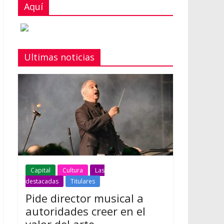
Aquí
Ultimas noticias
Capital
Cultura
Las
destacadas
Titulares
Pide director musical a
autoridades creer en el
valor del arte