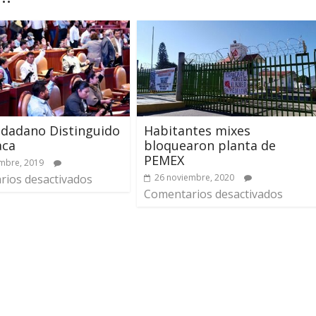
udadano Distinguido
Habitantes mixes
aca
bloquearon planta de
PEMEX
mbre, 2019
ios desactivados
26 noviembre, 2020
Comentarios desactivados