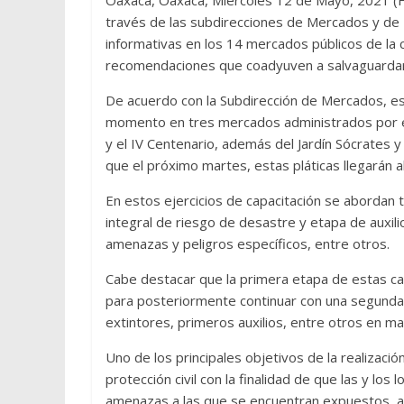
Oaxaca, Oaxaca, Miércoles 12 de Mayo, 2021 (F
través de las subdirecciones de Mercados y de Pr
informativas en los 14 mercados públicos de la c
recomendaciones que coadyuven a salvaguardar el
De acuerdo con la Subdirección de Mercados, est
momento en tres mercados administrados por el
y el IV Centenario, además del Jardín Sócrates y
que el próximo martes, estas pláticas llegarán a
En estos ejercicios de capacitación se abordan
integral de riesgo de desastre y etapa de auxil
amenazas y peligros específicos, entre otros.
Cabe destacar que la primera etapa de estas ca
para posteriormente continuar con una segunda
extintores, primeros auxilios, entre otros en mat
Uno de los principales objetivos de la realizaci
protección civil con la finalidad de que las y los
amenazas a las que se encuentran expuestos, a