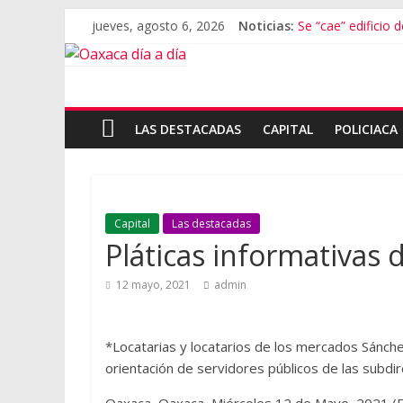
jueves, agosto 6, 2026
Noticias:
Se “cae” edificio 
Exámenes fallido
Oaxaca se suma a
Cómo cuidar el pr
Inaugura Salomó
LAS DESTACADAS
CAPITAL
POLICIACA
Capital
Las destacadas
Pláticas informativas
12 mayo, 2021
admin
*Locatarias y locatarios de los mercados Sánche
orientación de servidores públicos de las subdi