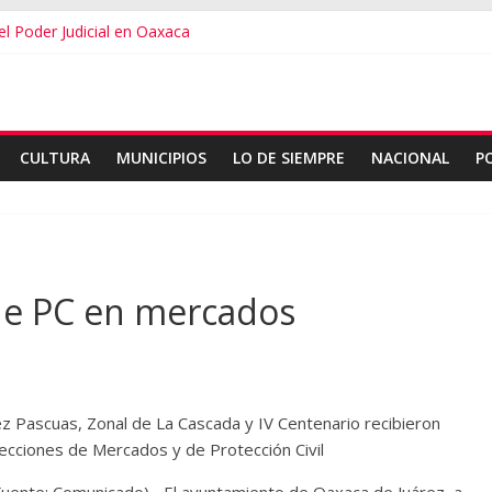
del Poder Judicial en Oaxaca
s en Oaxaca
 la Jornada Nacional de Reforestación
esupuesto familiar en el regreso a clases
n ExpoMar 2026
CULTURA
MUNICIPIOS
LO DE SIEMPRE
NACIONAL
P
 de PC en mercados
z Pascuas, Zonal de La Cascada y IV Centenario recibieron
recciones de Mercados y de Protección Civil