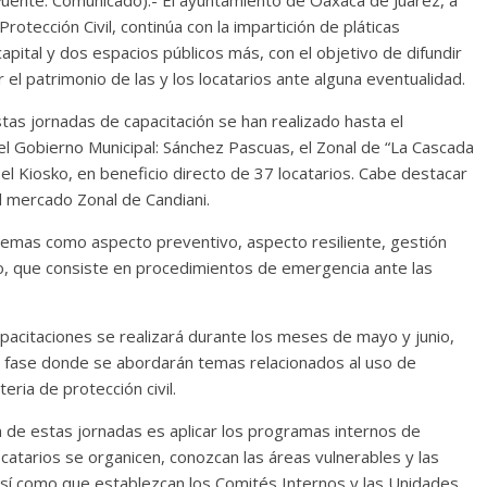
uente: Comunicado).- El ayuntamiento de Oaxaca de Juárez, a
otección Civil, continúa con la impartición de pláticas
apital y dos espacios públicos más, con el objetivo de difundir
 patrimonio de las y los locatarios ante alguna eventualidad.
as jornadas de capacitación se han realizado hasta el
 Gobierno Municipal: Sánchez Pascuas, el Zonal de “La Cascada
 el Kiosko, en beneficio directo de 37 locatarios. Cabe destacar
l mercado Zonal de Candiani.
 temas como aspecto preventivo, aspecto resiliente, gestión
io, que consiste en procedimientos de emergencia ante las
pacitaciones se realizará durante los meses de mayo y junio,
 fase donde se abordarán temas relacionados al uso de
eria de protección civil.
ón de estas jornadas es aplicar los programas internos de
 locatarios se organicen, conozcan las áreas vulnerables y las
sí como que establezcan los Comités Internos y las Unidades