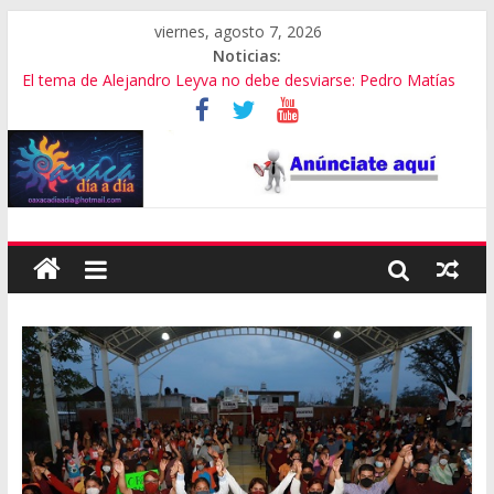
viernes, agosto 7, 2026
Noticias:
El tema de Alejandro Leyva no debe desviarse: Pedro Matías
Promete SEGOB investigación a fondo en crimen de Alejandro
Leyva
Bajo amenazas, Secretario de Gobierno de Oaxaca despojaría
predios
“Amenazamos, no dialogamos”
Banda de fraudes financieros operaba desde un Toks