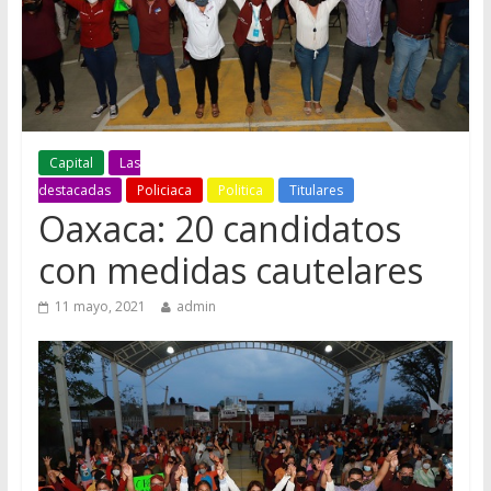
Capital
Las
destacadas
Policiaca
Politica
Titulares
Oaxaca: 20 candidatos
con medidas cautelares
11 mayo, 2021
admin