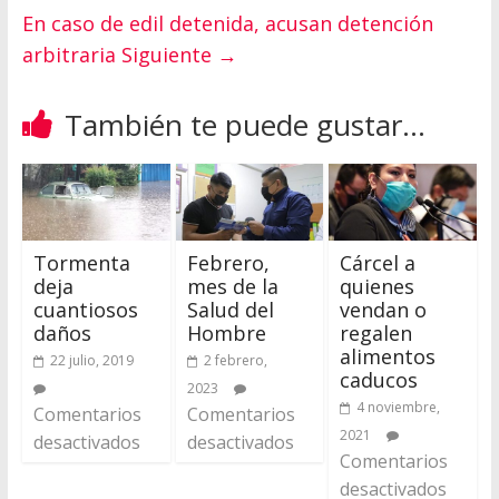
En caso de edil detenida, acusan detención
arbitraria
Siguiente →
También te puede gustar...
Tormenta
Febrero,
Cárcel a
deja
mes de la
quienes
cuantiosos
Salud del
vendan o
daños
Hombre
regalen
alimentos
22 julio, 2019
2 febrero,
caducos
2023
4 noviembre,
Comentarios
Comentarios
2021
desactivados
desactivados
Comentarios
desactivados